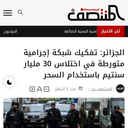
آخر الأخبار
الرخاوة والدبلوماسية اليمنية الضائعة
الحوثيون يصعّ
الجزائر: تفكيك شبكة إجرامية
متورطة في اختلاس 30 مليار
سنتيم باستخدام السحر
المنتصف نت -
منذ 5 أشهر