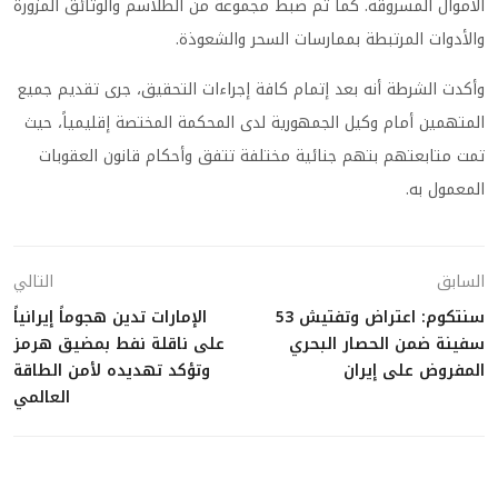
الأموال المسروقة. كما تم ضبط مجموعة من الطلاسم والوثائق المزورة
والأدوات المرتبطة بممارسات السحر والشعوذة.
وأكدت الشرطة أنه بعد إتمام كافة إجراءات التحقيق، جرى تقديم جميع
المتهمين أمام وكيل الجمهورية لدى المحكمة المختصة إقليمياً، حيث
تمت متابعتهم بتهم جنائية مختلفة تتفق وأحكام قانون العقوبات
المعمول به.
السابق
التالي
سنتكوم: اعتراض وتفتيش 53
الإمارات تدين هجوماً إيرانياً
سفينة ضمن الحصار البحري
على ناقلة نفط بمضيق هرمز
المفروض على إيران
وتؤكد تهديده لأمن الطاقة
العالمي