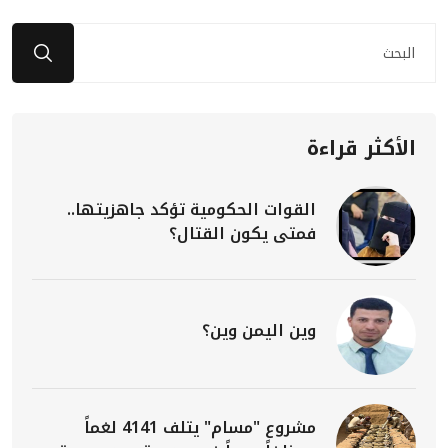
الأكثر قراءة
القوات الحكومية تؤكد جاهزيتها..
فمتى يكون القتال؟
وين اليمن وين؟
مشروع "مسام" يتلف 4141 لغماً