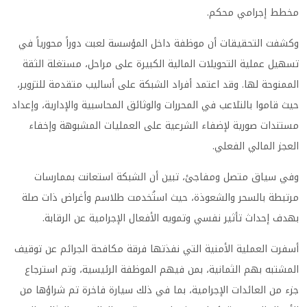
مخطط إجرامي محكم.
وكشفت التحقيقات أن موظفة داخل المؤسسة لعبت دوراً محورياً في
تسهيل عملية التحويلات المالية الكبيرة على مراحل، مستغلة الثقة
الممنوحة لها. وقد اعتمد أفراد الشبكة على أساليب متقدمة للتزوير،
حيث قاموا بالتلاعب في المحررات والوثائق المحاسبية والإدارية، وإعداد
مستندات صورية لإضفاء الشرعية على العمليات المشبوهة وإخفاء
العجز المالي الفعلي.
وفي سياق متصل ومفاجئ، تبين أن الشبكة استعانت بممارسات
مرتبطة بالسحر والشعوذة، حيث استُخدمت طلاسم وأغراض ذات صلة
بهدف إحداث تأثير نفسي وتمويه الأفعال الإجرامية عن الرقابة.
أسفرت العملية الأمنية التي نفذتها فرقة مكافحة الجرائم عن توقيف
المشتبه بهم الثمانية، بمن فيهم الموظفة الرئيسية، وتم استرجاع
جزء من العائدات الإجرامية، بما في ذلك سيارة فاخرة تم شراؤها من