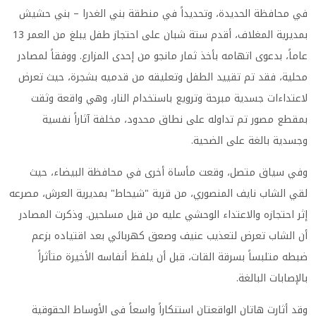
في محافظة الحديدة، وتحديداً في منطقة بني الغدرا – بني حشيش
بمديرية المغلاف، أقدم ستة شبان على احتجاز طفل يبلغ من العمر 13
عاماً، بدعوى اتهامه بأخذ ثمار مانجو من إحدى المزارع. ووفقاً لمصادر
محلية، فقد تم تقييد الطفل وتعليقه من قدميه بشجرة، حيث تعرض
لاعتداءات جسدية مبرحة وترويع باستخدام النار، وهي واقعة وثقت
بمقطع مصور تم تداوله على نطاق محدود، مخلفة آثاراً نفسية
وجسدية بالغة على الضحية.
وفي سياق متصل، وقعت مأساة أخرى في محافظة البيضاء، حيث
لقي الشاب نايف المنصوري، من قرية "شيحاط" بمديرية العرش، مصرعه
إثر احتجازه والاعتداء الوحشي عليه من قبل مسلحين. وذكرت المصادر
أن الشاب تعرض لتعذيب عنيف وصعق كهربائي بعد اقتياده بزعم
ضبطه متلبساً بسرقة القات، قبل أن يلفظ أنفاسه الأخيرة متأثراً
بالإصابات البالغة.
وقد أثارت هاتان الواقعتان استنكاراً واسعاً في الأوساط الحقوقية