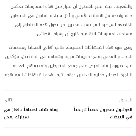
والشعبية، حيث اعتبر ناشطون أن تكرار مثل هذه الممارسات يعكس
حالة واضحة من الانفلات الأمني وتآكل سيادة القانون في المناطق
الخاضعة لسيطرة الميليشيا، محذرين من تحول هذه المناطق إلى
مساحات لممارسات انتقامية خارج أي إشراف قضائي.
وفي ضوء هذه الانتهاكات الجسيمة، طالب أهالي الضحايا ومنظمات
المجتمع المدني بفتح تحقيقات فورية وشفافة في الحادثتين، مؤكدين
على ضرورة إلقاء القبض على جميع المتورطين وتقديمهم للعدالة
الناجزة، لضمان حماية المدنيين ووقف نزيف هذه الانتهاكات الممنهجة.
السابق
التالي
الحوثيون يفجرون حصناً تاريخياً
وفاة شاب اختناقاً بالغاز في
في البيضاء
سيارته بعدن