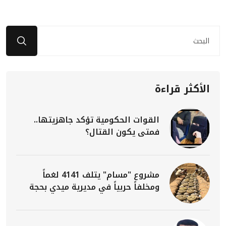
الأكثر قراءة
القوات الحكومية تؤكد جاهزيتها..
فمتى يكون القتال؟
مشروع "مسام" يتلف 4141 لغماً
ومخلفاً حربياً في مديرية ميدي بحجة