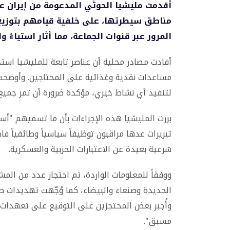
أقدمت مليشيا الحوثي المدعومة من إيران عل
مناطق سيطرتها، على خلفية قيامهم بتوزيع 
المرور عبر قنوات الجماعة، مما أثار استياءً
أفادت مصادر محلية أن عناصر تابعة للمليشيا اس
مساعدات نقدية وغذائية على المحتاجين. وأوضحت
لتنفيذ أي نشاط خيري، مؤكدة ضرورة أن تمر جميع 
بررت المليشيا هذه الإجراءات بأن ما تسميهم "أسر
تبريرات عدها مراقبون توظيفاً سياسياً وطائفياً ف
شرعية بعيدة عن الاعتبارات الحزبية والعسكرية.
ووفقاً للمعلومات الواردة، تم احتجاز عدد من ال
الحديدة وصنعاء والبيضاء، كما وُجّهت تهديدات صر
وأُجبر بعض المحتجزين على التوقيع على تعهدات
مسبق".