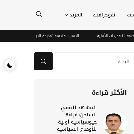
ست
انفوجرافيك
المزيد
ديدات الأمنية
الذهب: هندسة "مذبحة الدببة" وصعود صاروخي يتجاوز الت
الأكثر قراءة
المشهد اليمني
الساخن: قراءة
جيوسياسية أولية
للأوضاع السياسية