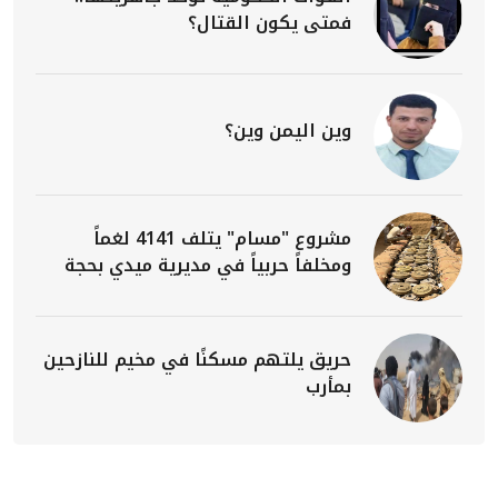
فمتى يكون القتال؟
وين اليمن وين؟
مشروع "مسام" يتلف 4141 لغماً
ومخلفاً حربياً في مديرية ميدي بحجة
حريق يلتهم مسكنًا في مخيم للنازحين
بمأرب