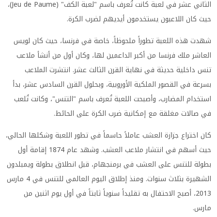
الثاني عشر في لعبة كانت تُعرف باسم "لعبة الكف" (Jeu de Paume)،
حيث كان اللاعبون يستخدمون أيديهم لضرب الكرة.
شهدت هذه اللعبة تطوراً ملحوظاً، خاصة في فرنسا، حيث كان لويس
العاشر ملك فرنسا من أكبر الداعمين لها، وكان أول من أنشأ ملاعب
تنس داخلية حديثة في نهاية القرن الثالث عشر. انتشرت الملاعب
بسرعة في القصور الملكية الأوروبية، وبحلول القرن السادس عشر، بدأ
استخدام المضارب، وأصبحت اللعبة تُعرف باسم "التنس"، وكانت تُلعب
في صالات مغلقة مع إمكانية ضرب الكرة على الحائط.
كان اختراع جزازة العشب عاملاً حاسماً في تطور اللعبة وشكلها الحالي،
حيث أسهم في انتشار ملاعب العشب. وشهد عام 1874 إقامة أول
بطولة للتنس على العشب في برمنجهام، قبل انطلاق بطولة ويمبلدون
الشهيرة بثلاث سنوات. ومنذ إطلاق اليوم العالمي للتنس في 4 مارس
2013، أصبح الاحتفال به تقليداً سنوياً ثابتاً في أول يوم اثنين من
مارس.