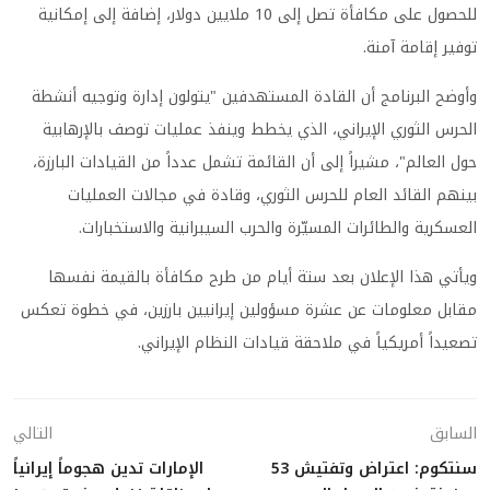
للحصول على مكافأة تصل إلى 10 ملايين دولار، إضافة إلى إمكانية
توفير إقامة آمنة.
وأوضح البرنامج أن القادة المستهدفين "يتولون إدارة وتوجيه أنشطة
الحرس الثوري الإيراني، الذي يخطط وينفذ عمليات توصف بالإرهابية
حول العالم"، مشيراً إلى أن القائمة تشمل عدداً من القيادات البارزة،
بينهم القائد العام للحرس الثوري، وقادة في مجالات العمليات
العسكرية والطائرات المسيّرة والحرب السيبرانية والاستخبارات.
ويأتي هذا الإعلان بعد ستة أيام من طرح مكافأة بالقيمة نفسها
مقابل معلومات عن عشرة مسؤولين إيرانيين بارزين، في خطوة تعكس
تصعيداً أمريكياً في ملاحقة قيادات النظام الإيراني.
السابق
التالي
سنتكوم: اعتراض وتفتيش 53
الإمارات تدين هجوماً إيرانياً