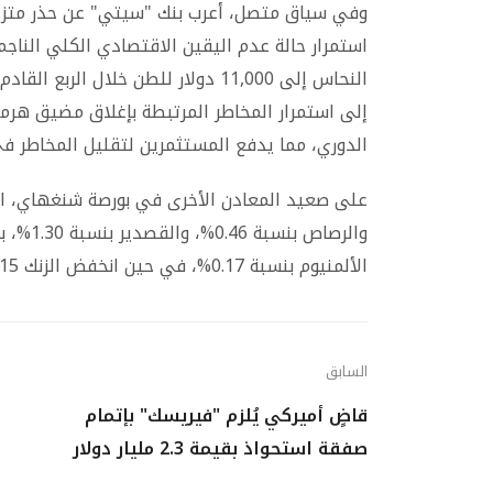
وفي سياق متصل، أعرب بنك "سيتي" عن حذر متزاي
استمرار حالة عدم اليقين الاقتصادي الكلي الناج
إلى استمرار المخاطر المرتبطة بإغلاق مضيق هرمز
الدوري، مما يدفع المستثمرين لتقليل المخاطر في
الألمنيوم بنسبة 0.17%، في حين انخفض الزنك 0.15%، والرصاص 0.24%، والنيكل 1.15%، والقصدير 1.01%.
السابق
قاضٍ أميركي يُلزم "فيريسك" بإتمام
صفقة استحواذ بقيمة 2.3 مليار دولار