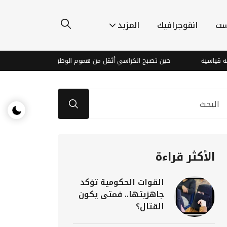
ست
انفوجرافيك
المزيد
حين تصبح الكراسي أثقل من هموم الوطن .. ثمانية رؤوس وألف مستشار
الأكثر قراءة
القوات الحكومية تؤكد
جاهزيتها.. فمتى يكون
القتال؟