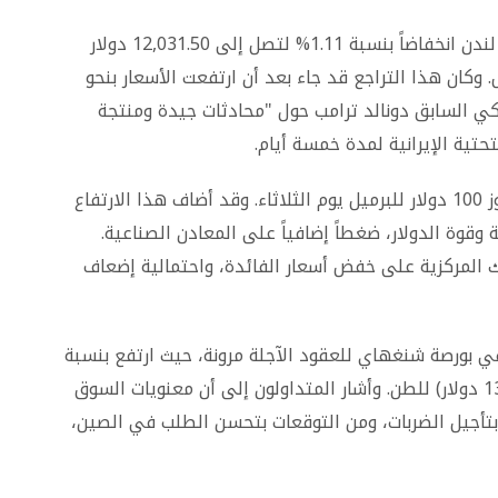
سجلت عقود النحاس الآجلة لمدة ثلاثة أشهر في لندن انخفاضاً بنسبة 1.11% لتصل إلى 12,031.50 دولار
عة 03:30 بتوقيت غرينتش. وكان هذا التراجع قد جاء بعد أن ارتفعت الأسعار بنحو
ركي السابق دونالد ترامب حول "محادثات جيدة ومنتجة
حتية الإيرانية لمدة خمسة أيام.
عقب النفي الإيراني، صعدت عقود خام برنت لتتجاوز 100 دولار للبرميل يوم الثلاثاء. وقد أضاف هذا الارتفاع
 وقوة الدولار، ضغطاً إضافياً على المعادن الصناعية.
ك المركزية على خفض أسعار الفائدة، واحتمالية إضعاف
ي بورصة شنغهاي للعقود الآجلة مرونة، حيث ارتفع بنسبة
1.26% ليصل إلى 94,040 يواناً (ما يعادل 13,647.58 دولار) للطن. وأشار المتداولون إلى أن معنويات السوق
بتأجيل الضربات، ومن التوقعات بتحسن الطلب في الصين،