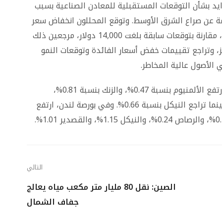
د بشأن التوقعات المستقبلية للمعادن الصناعية بسبب
مة عن صراع الشرق الأوسط. وتوقع المحللون انخفاض سعر
النحاس إلى 11,000 دولار للطن خلال الربع القادم، مقارنة بتوقعات سابقة بلغت 14,000 دولار، مرجعين ذلك
، وتراجع تقييمات خفض أسعار الفائدة وتوقعات النمو
 الأصول عالية المخاطر.
على صعيد المعادن الأخرى في بورصة شنغهاي، ارتفع الألمنيوم بنسبة 0.47%، والزنك بنسبة 0.81%،
والرصاص بنسبة 0.46%، والقصدير بنسبة 1.30%، بينما تراجع النيكل بنسبة 0.66%. وفي بورصة لندن، ارتفع
التالي
الصين: نقل 80 مليار متر مكعب مياه يعالج
جفاف الشمال