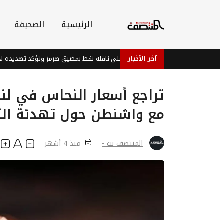
الرئيسية
الصحيفة
آخر الأخبار
مارات تدين هجوماً إيرانياً على ناقلة نفط بمضيق هرمز وتؤكد تهديده لأمن الطاقة ا
تراجع أسعار النحاس في لن
مع واشنطن حول تهدئة الت
المنتصف نت -
منذ 4 أشهر