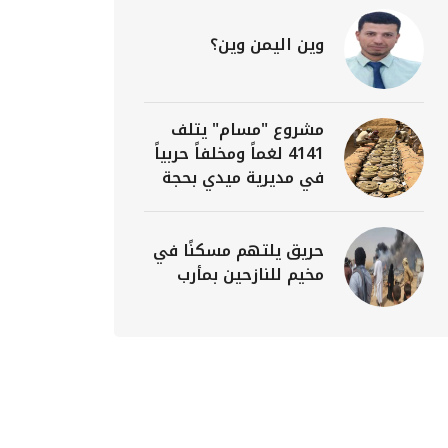
وين اليمن وين؟
مشروع "مسام" يتلف
4141 لغماً ومخلفاً حربياً
في مديرية ميدي بحجة
حريق يلتهم مسكنًا في
مخيم للنازحين بمأرب