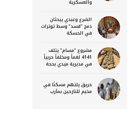
والعسكرية
الشرع وعبدي يبحثان
دمج "قسد" وسط توترات
في الحسكة
مشروع "مسام" يتلف
4141 لغماً ومخلفاً حربياً
في مديرية ميدي بحجة
حريق يلتهم مسكنًا في
مخيم للنازحين بمأرب