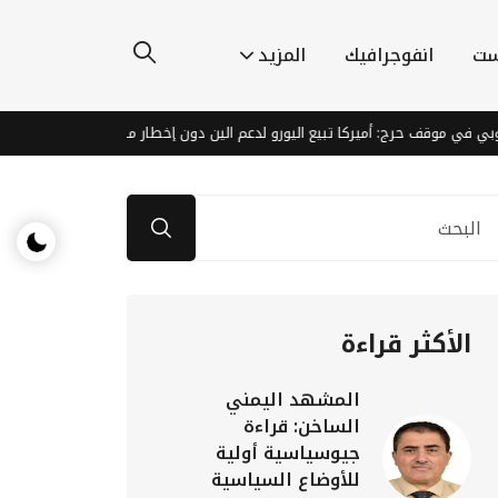
ست
انفوجرافيك
المزيد
قف حرج: أميركا تبيع اليورو لدعم الين دون إخطار مسبق
مكبر صوت OpenAI الذكي: لمسة إنسانية بتصميم مبتكر وسعر مرتفع
الأكثر قراءة
المشهد اليمني
الساخن: قراءة
جيوسياسية أولية
للأوضاع السياسية