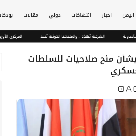
اليمن
اخبار
انتهاكات
دولي
مقالات
بودكا
الشرعية تُهدِّد .. والمليشيا الحوثية تُنفذ
المركزي الأوروبي في مو
 بشأن منح صلاحيات للسلطات
لعسكري