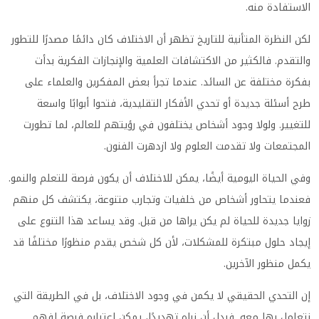
الاستفادة منه.
لكن النظرة المتأنية للتاريخ تظهر أن الاختلاف كان دائمًا مصدرًا للتطور
والتقدم. فالكثير من الاكتشافات العلمية والإنجازات الفكرية بدأت
بفكرة مختلفة عن السائد. عندما تجرأ بعض المفكرين والعلماء على
طرح أسئلة جديدة أو تحدي الأفكار التقليدية، فتحوا أبوابًا واسعة
للتغيير. ولولا وجود أشخاص يختلفون في رؤيتهم للعالم، لما تطورت
المجتمعات ولا تقدمت العلوم ولا ازدهرت الفنون.
وفي الحياة اليومية أيضًا، يمكن للاختلاف أن يكون فرصة للتعلم والنمو.
فعندما يتحاور أشخاص من خلفيات وتجارب متنوعة، يكتشف كل منهم
زوايا جديدة للحياة لم يكن يراها من قبل. وقد يساعد هذا التنوع على
إيجاد حلول مبتكرة للمشكلات، لأن كل شخص يقدم منظورًا مختلفًا قد
يكمل منظور الآخرين.
إن التحدي الحقيقي لا يكمن في وجود الاختلاف، بل في الطريقة التي
نتعامل بها معه. فبدل أن نراه تهديدًا، يمكن اعتباره فرصة لفهم