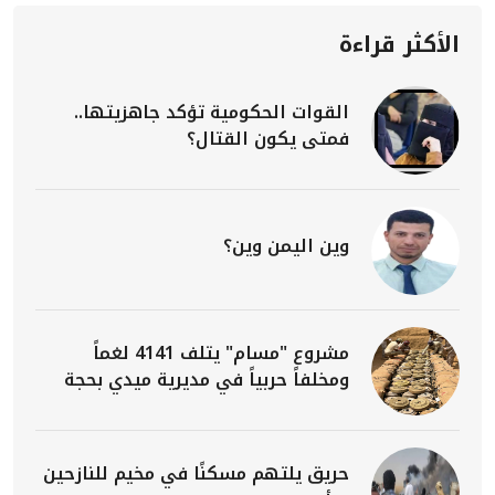
الأكثر قراءة
القوات الحكومية تؤكد جاهزيتها..
فمتى يكون القتال؟
وين اليمن وين؟
مشروع "مسام" يتلف 4141 لغماً
ومخلفاً حربياً في مديرية ميدي بحجة
حريق يلتهم مسكنًا في مخيم للنازحين