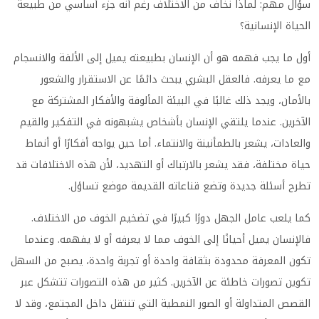
سؤال مهم: لماذا نخاف من الاختلاف رغم أنه جزء أساسي من طبيعة
الحياة الإنسانية؟
أول ما يجب فهمه هو أن الإنسان بطبيعته يميل إلى الألفة والانسجام
مع ما يعرفه. فالعقل البشري يبحث دائمًا عن الاستقرار والشعور
بالأمان، ويجد ذلك غالبًا في البيئة المألوفة والأفكار المشتركة مع
الآخرين. عندما يلتقي الإنسان بأشخاص يشبهونه في التفكير والقيم
والعادات، يشعر بالطمأنينة والانتماء. أما حين يواجه أفكارًا أو أنماط
حياة مختلفة، فقد يشعر بالارتباك أو التهديد، لأن هذه الاختلافات قد
تطرح أسئلة جديدة وتضع قناعاته القديمة موضع تساؤل.
كما يلعب عامل الجهل دورًا كبيرًا في تضخيم الخوف من الاختلاف.
فالإنسان يميل أحيانًا إلى الخوف مما لا يعرفه أو لا يفهمه. وعندما
تكون المعرفة محدودة بثقافة واحدة أو تجربة واحدة، يصبح من السهل
تكوين تصورات خاطئة عن الآخرين. كثير من هذه التصورات تتشكل عبر
القصص المتداولة أو الصور النمطية التي تنتقل داخل المجتمع، وقد لا