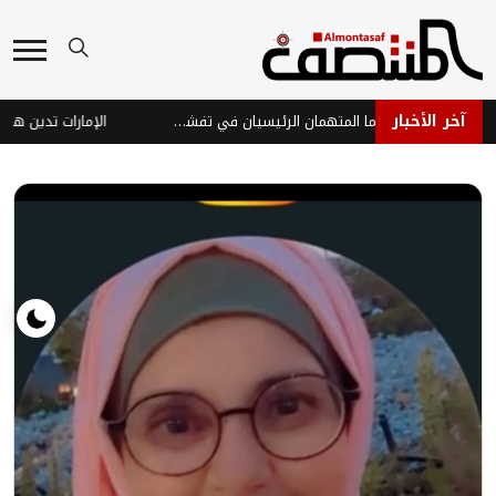
آخر الأخبار
الفراولة والتوت.. هل هما المتهمان الرئيسيان في تفشي عدوى "السيكلوسبورا"؟