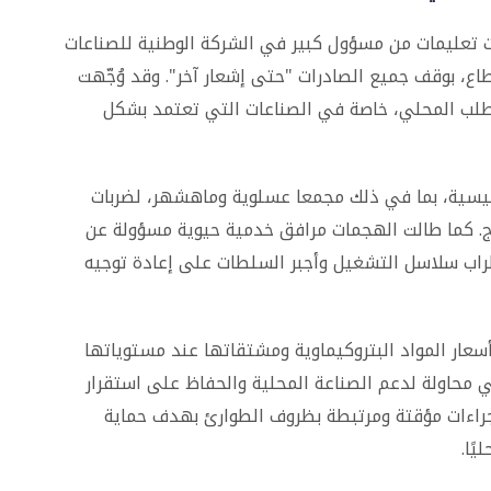
رت تعليمات من مسؤول كبير في الشركة الوطنية للصناعات
اع، بوقف جميع الصادرات "حتى إشعار آخر". وقد وُجّهت
 الطلب المحلي، خاصة في الصناعات التي تعتمد بشكل
رئيسية، بما في ذلك مجمعا عسلوية وماهشهر، لضربات
اج. كما طالت الهجمات مرافق خدمية حيوية مسؤولة عن
طراب سلاسل التشغيل وأجبر السلطات على إعادة توجيه
عار المواد البتروكيماوية ومشتقاتها عند مستوياتها
في محاولة لدعم الصناعة المحلية والحفاظ على استقرار
راءات مؤقتة ومرتبطة بظروف الطوارئ بهدف حماية
ًا.