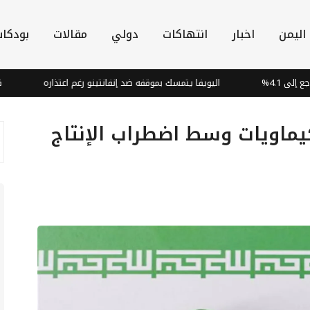
اليمن
اخبار
انتهاكات
دولي
مقالات
بودكا
اليويفا يتمسك بموقفه ضد إنفانتينو رغم اعتذاره
قشور البصل:
يماويات وسط اضطراب الإنتاج