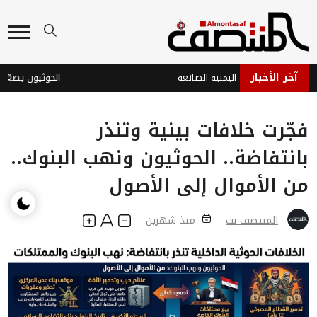
آخر الأخبار
اوة والدبلوماسية اليمنية الضائعة
الحوثيون يصعّدون
فجّرت خلافات بينية وتنذر
بانتفاضة.. الحوثيون ونهب البنوك..
من الأموال إلى الأصول
المنتصف نت
منذ شهرين