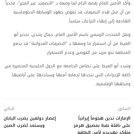
وأكد الأمين العام رفضه التام لما وصفه بـ "التصعيد غير المبرر"، محذراً
من أن مثل هذه التصرفات قد تقوض جهود الوساطة الدبلوماسية
الهادفة إلى إنهاء النزاعات سلمياً.
ونقل المتحدث الرسمي باسم الأمين العام، جمال رشدي، تحذير أبو
الغيط من أن استمرار ما وصفها بـ "التصرفات العدوانية" قد يدفع
المنطقة نحو مزيد من الفوضى وعدم الاستقرار.
وشدد أبو الغيط على تضامن الجامعة مع الدول الخليجية المتضررة في
كافة الإجراءات التي تتخذها لحماية أمنها وسيادتها على أراضيها
ومياهها الإقليمية.
السابق
التالي
الإمارات تدين هجوماً إيرانياً
إعصار دولفين يضرب اليابان
على ناقلة نفط بمضيق هرمز
ويستعد لضرب الصين
وتؤكد تهديده لأمن الطاقة