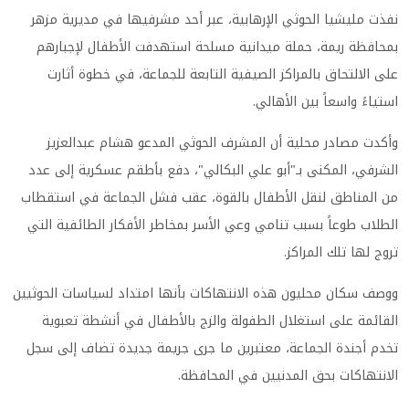
نفذت مليشيا الحوثي الإرهابية، عبر أحد مشرفيها في مديرية مزهر
بمحافظة ريمة، حملة ميدانية مسلحة استهدفت الأطفال لإجبارهم
على الالتحاق بالمراكز الصيفية التابعة للجماعة، في خطوة أثارت
استياءً واسعاً بين الأهالي.
وأكدت مصادر محلية أن المشرف الحوثي المدعو هشام عبدالعزيز
الشرفي، المكنى بـ"أبو علي البكالي"، دفع بأطقم عسكرية إلى عدد
من المناطق لنقل الأطفال بالقوة، عقب فشل الجماعة في استقطاب
الطلاب طوعاً بسبب تنامي وعي الأسر بمخاطر الأفكار الطائفية التي
تروج لها تلك المراكز.
ووصف سكان محليون هذه الانتهاكات بأنها امتداد لسياسات الحوثيين
القائمة على استغلال الطفولة والزج بالأطفال في أنشطة تعبوية
تخدم أجندة الجماعة، معتبرين ما جرى جريمة جديدة تضاف إلى سجل
الانتهاكات بحق المدنيين في المحافظة.