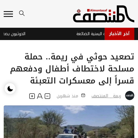
آخر الأخبار
وة والدبلوماسية اليمنية الضائعة
الحوثيون يصعّدون 
تصعيد حوثي في ريمة.. حملة
مسلحة لاختطاف أطفال ودفعهم
قسراً إلى معسكرات التعبئة
ريمة _ المنتصف
منذ شهرين