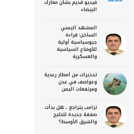
فيديو قديم بشأن معارك
البيضاء
المشهد اليمني
الساخن: قراءة
جيوسياسية أولية
للأوضاع السياسية
والعسكرية
تحذيرات من أمطار رعدية
وعواصف في عدن
ومرتفعات اليمن
ترامب يتراجع .. هل بدأت
صفقة جديدة للخليج
والشرق الأوسط؟