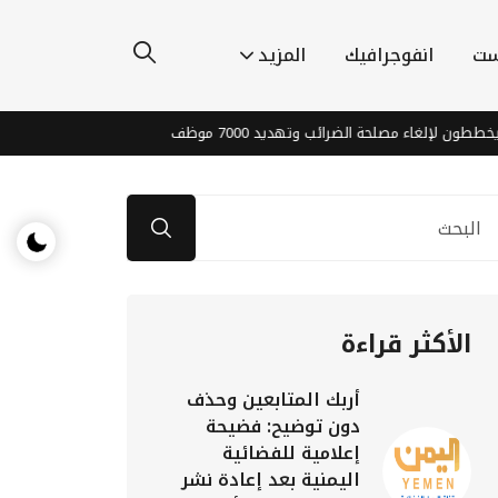
ست
انفوجرافيك
المزيد
إلغاء مصلحة الضرائب وتهديد 7000 موظف
إرهاب الحوثي يغذي الع
الأكثر قراءة
أربك المتابعين وحذف
دون توضيح: فضيحة
إعلامية للفضائية
اليمنية بعد إعادة نشر