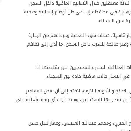
لاثة معتقلين خلال الأسابيع الماضية داخل السجن
إرهابية في محافظة إب، في ظل أوضاع إنسانية وصحية
رة بحق السجناء.
از قاسية، شملت سوء التغذية وحرمانهم من الرعاية
 وغير صالحة للشرب داخل السجن، ما أدى إلى تفاقم
الغذائية المقررة للمحتجزين، عبر تقليصها أو
 في انتشار حالات مرضية حادة بين السجناء.
لعلاج والأدوية اللازمة، لافتة إلى أن بعض العقاقير
اً من تقديمها للمعتقلين، وسط غياب أي رقابة فعلية على
الجبري، ومحمد عبدالله العيسى، وعمار نبيل حسن