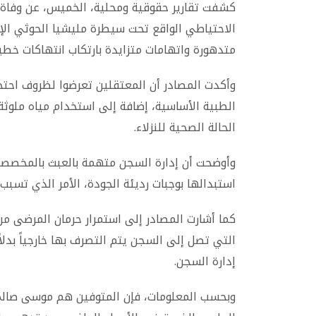
كشفت تقارير حقوقية ومحلية، الخميس، عن وفاة ث
الاحتياطي الواقع تحت سيطرة مليشيا الحوثي ال
متدهورة واتهامات متزايدة بارتكاب انتهاكات خطي
وأكدت المصادر أن المعتقلين تعرضوا لظروف احتج
الطبية الأساسية، إضافة إلى استخدام مياه ملوثة
الحالة الصحية للنزلاء.
وأوضحت أن إدارة السجن متهمة بالعبث بالمخصصات 
استبدالها بوجبات رديئة الجودة، الأمر الذي تسبب
كما أشارت المصادر إلى استمرار حرمان المرضى من ا
التي تصل إلى السجن يتم التصرف بها خارجياً بدل
إدارة السجن.
وبحسب المعلومات، فإن المتوفين هم موسى صالح 