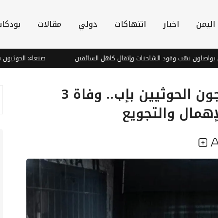
اليمن
اخبار
انتهاكات
دولي
مقالات
بودكا
لون نهب وقود الشاحنات وإثقال كاهل السائقين
صنعاء: الحوثيون يخططون ل
تصاعد الانتهاكات داخل سجون الحوثيين بإب.. وفاة 3
همال والتجويع