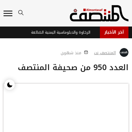
آخر الأخبار
كك السكون
الرخاوة والدبلوماسية اليمنية الضائعة
المنتصف نت
منذ شهرين
العدد 950 من صحيفة المنتصف