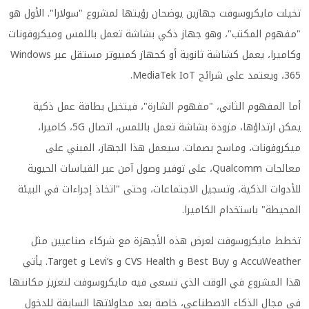
تخيلت مايكروسوفت جهازين يوضحان رؤيتها لمشروع "سولارا". الأول هو
"مفهوم المكتب"، وهو جهاز ذكي بشاشة تعمل باللمس وميكروفونات
وكاميرا، يعمل كشاشة ثانوية أو كجهاز كمبيوتر مستقل عبر Windows
365، ويعتمد على شرائح MediaTek IoT.
أما المفهوم الثاني، "مفهوم الشارة"، فيتخيل بطاقة عمل ذكية
يمكن ارتداؤها، مزودة بشاشة تعمل باللمس، اتصال 5G، كاميرا،
ميكروفونات، وماسح بصمات. سيعمل هذا الجهاز، المبني على
معالجات Qualcomm، على توفير وصول آمن عبر القياسات الحيوية
للأدوات الذكية، وتسجيل الاجتماعات، وحتى "اتخاذ إجراءات في البيئة
المحيطة" باستخدام الكاميرا.
تخطط مايكروسوفت لعرض هذه الأجهزة مع شركاء صناعيين مثل
AccuWeather و Best Buy و CVS Health و Levi’s و Target. يأتي
هذا المشروع في الوقت الذي تسعى فيه مايكروسوفت لتعزيز مكانتها
في مجال الذكاء الاصطناعي، خاصة بعد محاولاتها السابقة للدخول