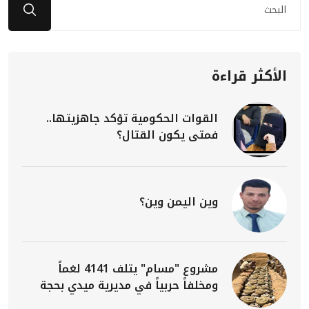
الأكثر قراءة
القوات الحكومية تؤكد جاهزيتها..
فمتى يكون القتال؟
وين اليمن وين؟
مشروع "مسام" يتلف 4141 لغماً
ومخلفاً حربياً في مديرية ميدي بحجة