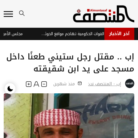
آخر الأخبار
ردع عسكري واسع: القوات الحكومية تهاجم مواقع الحوثيين في الجوف ومحاور التماس
إب .. مقتل رجل ستيني طعنًا داخل
مسجد على يد ابن شقيقته
إب - المنتصف نت:
منذ شهرين