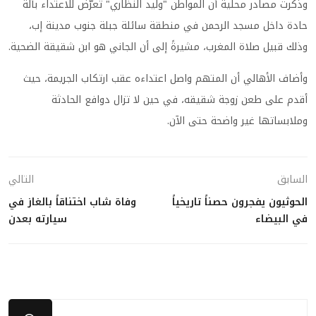
وذكرت مصادر محلية أن المواطن "وليد النظاري" تعرّض للاعتداء بآلة
حادة داخل مسجد الرحمن في منطقة سائلة جبلة جنوب مدينة إب،
وذلك قبيل صلاة المغرب، مشيرةً إلى أن الجاني هو ابن شقيقة الضحية.
وأضاف الأهالي أن المتهم واصل اعتداءه عقب ارتكاب الجريمة، حيث
أقدم على طعن زوجة شقيقه، في حين لا تزال دوافع الحادثة
وملابساتها غير واضحة حتى الآن.
السابق
التالي
الحوثيون يفجرون حصناً تاريخياً
وفاة شاب اختناقاً بالغاز في
في البيضاء
سيارته بعدن