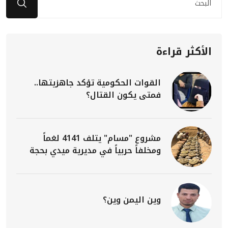
الأكثر قراءة
القوات الحكومية تؤكد جاهزيتها..
فمتى يكون القتال؟
مشروع "مسام" يتلف 4141 لغماً
ومخلفاً حربياً في مديرية ميدي بحجة
وين اليمن وين؟