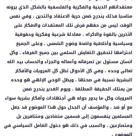
معتقداتهم الدينية والفكرية والفلسفية بالشكل الذي يرونه
مناسبا فذلك يندرج ضمن حرية الاعتقاد والتدين ، وفي نفس
الوقت ليس من حقهم فرض تلك المعتقدات والافكار على
الآخرين بالقوة والاكراه ، معادلة شرعية وفكرية وحقوقية
وسياسية وأخلاقية واضحة وضوح الشمس ، وعلى الجميع
احترامها لتحقيق التعايش السلمي بين جميع الفرقاء ، وكل
انسان مسئول عن تصرفاته وأعماله والجزاء والحساب بيد الله
تعالى وحده ، وفي كل الأحوال تظل كل المرويات والأفكار
البشرية نسبية في صحتها ، ويظل الوحي الإلهي هو وحده
من يمتلك الحقيقة المطلقة ، ويوم الغدير يندرج ضمن
المرويات وكل ما يدور حوله هي أجتهادات وأفكار بشرية سواء
مع أو ضد ، والمؤسف أن الجدل حول هذا الموضوع قد جعل
المسلمين ينقسمون إلى قسمين متضادين ومتنافرين بل
ومتصارعين ، والسبب في ذلك هو دخول العامل السياسي في
الموضوع ،