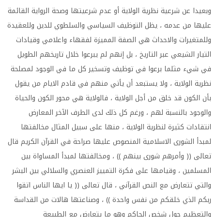
وبعيدا عن شرعية نظرية الولاية أو عدم شرعيتها وصحة الرواية القائمة
عليها من عدمه ، يظل التوظيف السياسي والسلطوي للدين وللعقيدة
وللمتغيرات والاحداث هي الصفة المميزة لفقهاء واعلامي وقيادات
التيار الشيعي عبر التاريخ ، بل إنهم لم يبرعوا خلال تاريخهم الطويل
في شيء مثلما برعوا في توظيف وتسخير كل ما في الوجود لمصلحة
نظرية الولاية ، ولا يستبعد أن يأتي منهم في قادم الايام من يقول
بأن الكون قد خلق من أجل الولاية ، فالولاية هي محور الكون والحياة
والوجود بالنسبة لهم ، ورغم كل ذلك لدى الطرف الآخر المعارض
انتقادات كثيرة لنظرية الولاية ، منها على سبيل المثال مخالفتها
لمبدأ الشورى الاسلامية المنصوص عليها صراحة في القرآن الكريم قال
تعالى (( وأمرهم شورى بينهم )) ، ومخالفتها لمبدأ المساواة بين
المسلمين ، وقيامها على فكرة التمييز العنصري والسلالي بين البشر
والتي تتعارض مع النص القرآني ، قال تعالى (( يا ايها الناس اتقوا
ربكم الذي خلقكم من نفس واحدة )) ، وصناعتها هالات من القداسة
والتعظيم حول شخص الحاكم وهو ما يتعارض مع الطبيعة