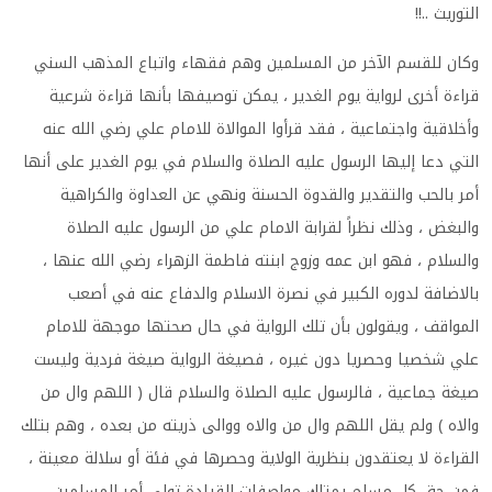
التوريث ..!!
وكان للقسم الآخر من المسلمين وهم فقهاء واتباع المذهب السني
قراءة أخرى لرواية يوم الغدير ، يمكن توصيفها بأنها قراءة شرعية
وأخلاقية واجتماعية ، فقد قرأوا الموالاة للامام علي رضي الله عنه
التي دعا إليها الرسول عليه الصلاة والسلام في يوم الغدير على أنها
أمر بالحب والتقدير والقدوة الحسنة ونهي عن العداوة والكراهية
والبغض ، وذلك نظراً لقرابة الامام علي من الرسول عليه الصلاة
والسلام ، فهو ابن عمه وزوج ابنته فاطمة الزهراء رضي الله عنها ،
بالاضافة لدوره الكبير في نصرة الاسلام والدفاع عنه في أصعب
المواقف ، ويقولون بأن تلك الرواية في حال صحتها موجهة للامام
علي شخصيا وحصريا دون غيره ، فصيغة الرواية صيغة فردية وليست
صيغة جماعية ، فالرسول عليه الصلاة والسلام قال ( اللهم وال من
والاه ) ولم يقل اللهم وال من والاه ووالى ذريته من بعده ، وهم بتلك
القراءة لا يعتقدون بنظرية الولاية وحصرها في فئة أو سلالة معينة ،
فمن حق كل مسلم يمتلك مواصفات القيادة تولى أمر المسلمين ،