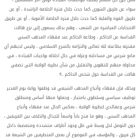
سواء عن طريق الشورى كما حدث خلال فترة الخلافة الراشدة ، أو عن
طريق القوة والغلبة كما حدث خلال فترة الخلافة الأموية ، أو عن طريق
الانتخابات المباشرة من الشعب ، وهم بذلك يسعون إلى نزع هالات
القداسة عن الحاكم ، وطاعة الحاكم عند فقهاء المذهب السني
مقترنه بطاعته لله تعالى والتزامه بالشرع الاسلامي ، وليس لديهم أي
مانع شرعي من مساءلته وعزله في حال اخلاله بواجبات القيادة ، في
محاولة منهم للتهوين والتقليل من شأن نظرية الولاية التي تضفي
هالات من القداسة حول شخص الحاكم ..!!
وبذلك فإن فقهاء وأتباع المذهب الشيعي قد وظفوا رواية يوم الغدير
توظيف سياسي وسلطوي بامتياز ، وجعلوا منها أساس ومنطلق
شرعي وعقائدي لنظرية الولاية ، بعكس الحال عند فقهاء وأتباع
المذهب السني ، وهو ما فتح باباً واسعاً للجدال والخلاف بين الفريقين ،
دون التوصل لحل وسط في ظل وجود أطراف متشددة ومتعصبة داخل
كل فريق ، والمؤسف في الموضوع أن بعض المتطرفين من الشيعة قد