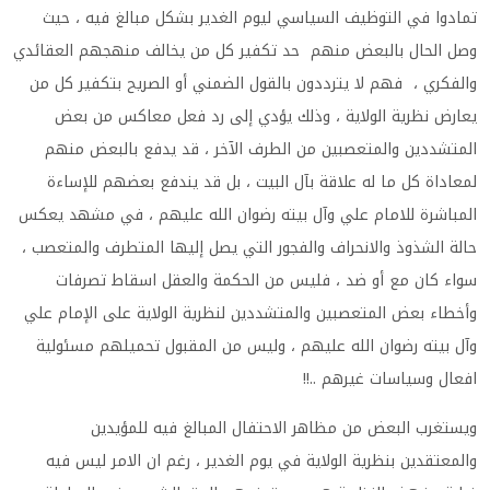
تمادوا في التوظيف السياسي ليوم الغدير بشكل مبالغ فيه ، حيث
وصل الحال بالبعض منهم حد تكفير كل من يخالف منهجهم العقائدي
والفكري ، فهم لا يترددون بالقول الضمني أو الصريح بتكفير كل من
يعارض نظرية الولاية ، وذلك يؤدي إلى رد فعل معاكس من بعض
المتشددين والمتعصبين من الطرف الآخر ، قد يدفع بالبعض منهم
لمعاداة كل ما له علاقة بآل البيت ، بل قد يندفع بعضهم للإساءة
المباشرة للامام علي وآل بيته رضوان الله عليهم ، في مشهد يعكس
حالة الشذوذ والانحراف والفجور التي يصل إليها المتطرف والمتعصب ،
سواء كان مع أو ضد ، فليس من الحكمة والعقل اسقاط تصرفات
وأخطاء بعض المتعصبين والمتشددين لنظرية الولاية على الإمام علي
وآل بيته رضوان الله عليهم ، وليس من المقبول تحميلهم مسئولية
افعال وسياسات غيرهم ..!!
ويستغرب البعض من مظاهر الاحتفال المبالغ فيه للمؤيدين
والمعتقدين بنظرية الولاية في يوم الغدير ، رغم ان الامر ليس فيه