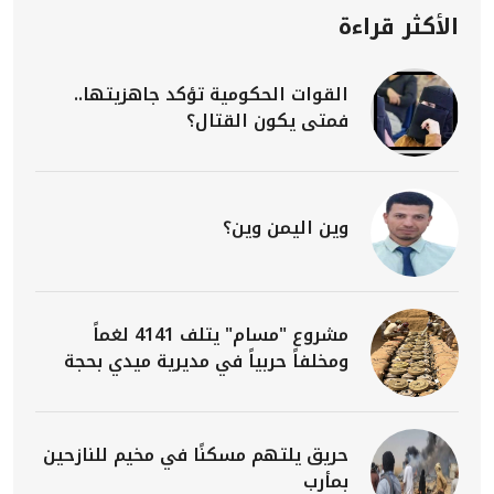
الأكثر قراءة
القوات الحكومية تؤكد جاهزيتها..
فمتى يكون القتال؟
وين اليمن وين؟
مشروع "مسام" يتلف 4141 لغماً
ومخلفاً حربياً في مديرية ميدي بحجة
حريق يلتهم مسكنًا في مخيم للنازحين
بمأرب