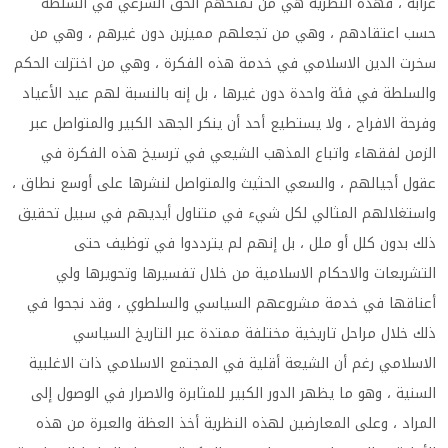
غرابة ، فهذه النظرية هي من تمنحهم الحق الشرعي في السلطة
حسب اعتقادهم ، وهي من تجعلهم مميزين دون غيرهم ، وهي من
سخرت الدين الاسلامي في خدمة هذه الفكرة ، وهي من اختزلت الحكم
والسلطة في فئة واحدة دون غيرها ، بل إنه بالنسبة لهم عيد الأعياد
وفرحة الافراح ، ولا يستطيع أحد أن ينكر الجهد الكبير والمتواصل عبر
الزمن لفقهاء واتباع المذهب الشيعي في ترسيخ هذه الفكرة في
عقول أجيالهم ، والسعي الحثيث والمتواصل لنشرها على أوسع نطاق ،
واستغلالهم المثالي لكل شيء في متناول أيديهم في سبيل تحقيق
ذلك بدون كلل أو ملل ، بل إنهم لم يترددوا في توظيف حتى
التشريعات والاحكام الاسلامية من خلال تفسيرها وتحويرها ولي
أعناقها في خدمة مشروعهم السياسي والسلطوي ، وقد نجحوا في
ذلك خلال مراحل تاريخية مختلفة ممتدة عبر التاريخ السياسي
الاسلامي رغم أن الشيعة أقلية في المجتمع الاسلامي ذات الاغلبية
السنية ، وهو ما يظهر الدور الكبير للمثابرة والاصرار في الوصول إلى
المراد ، وعلى المعارضين لهذه النظرية أخذ العظة والعبرة من هذه