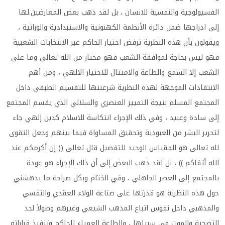
الفسيولوجية والنفسية للانسان ، بل لقد ذهب بعض المعارضين.لها
إلى ادراجها ضمن دائرة الأنظمة الكهنوتية والاستبدادية والوراثية ،
ويقولون بأن هذه النظرية ترفض اختيار الحاكم عبر الانتخابات الشعبية
فهو ليس بحاجة لموافقة الشعب فهو مختار من الله تعالى وما على
الشعب إلا السمع والطاعة والامتثال للاختيار الالهي ، ومن أهم
الانتقادات الموجهة لهذه النظرية شرعنتها للتقسيم الطبقي داخل
المجتمع المسلم نتيجة التمييز العنصري والسلالي الذي يقسم المجتمع
إلى سادة وعبيد ، وفي ذلك الإجراء انتكاسة للاسلام كدين إلهي جاء
لتحرير البشر من العبودية وتحقيق المساواة فيما بينهم وجعل التقوى
لله تعالى هو المقياس الوحيد للتفضيل قال تعالى (( إن أكرمكم عند
الله أتقاكم )) ، بل لقد ذهب البعض إلى أن ذلك الإجراء هو عودة
بالمجتمع إلى العصر الجاهلي ، وفي الختام وبكل صراحة ما يدهشني
حول هذه النظرية هو قدرتها على صناعة الولاء العقدي والنفسي
والمذهبي داخل نفوس اتباع المذهب الشيعي وغيرهم وصولاً لحد
التضحية والموت في سبيلها ، والطاعة العمياء للحاكم وتنفيذ قراراته