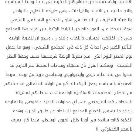
الأقلية ، والاستفادة من مناهجهم الفكرية في بناء الروابط السياسية
والاجتماعية بين الافراد والقيادات ، وفي طريقة التنظيم والتواصل
والتعبئة الفكرية ، ان الباحث في شئون المجتمع الاسلامي الشيعي
سوف يلاحظ على الفور حالة من الترابط الوثيق بين افراد هذا المجتمع
حتى وان اختلفت المشارب واللغات والبلدان ، ويبدو ان لنظرية الولاية
التأثير الكبير في احداث كل ذلك في المجتمع الشيعي ، وهو ما يجعل
يوم الغدير اليوم الذي منح نظرية الولاية شرعيتها حسب وجهة النظر
الشيعية ، ويمكننا القول بأن فقهاء وقيادات الشيعة عبر التاريخ قد
نجحوا في بناء نظام ديني وايديولوجي وسياسي فريد من نوعه ، فربط
العقيدة بالسياسة وجعل الولاء للحاكم من الولاء لله تعالى قد مكنهم
من اخضاع المجتمعات الاسلامية الواقعة تحت سلطتهم لمشيئة
السلطة ، كما أنه يقضي على أي محاولات للتمرد والفوضى والمعارضة
، وهو ما يسمى باخضاع المجتمع للسلطة عن طريق الدين ، وهذه
الفكرة كانت سائدة في أوربا خلال القرون الوسطى فيما كان يعرف
بالعصر الكهنوتي ..!!