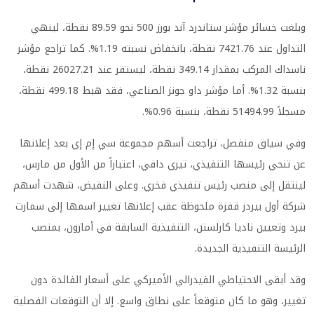
وبلغت خسائر مؤشر ستاندرد آند بورز 500 نحو 89.59 نقطة، لينهي
التداول عند 7421.76 نقطة، بانخفاض نسبته 1.19%. كما تراجع مؤشر
ناسداك المركب بمقدار 349.14 نقطة، ليستقر عند 26027.21 نقطة،
بنسبة 1.32%. أما مؤشر داو جونز الصناعي، فقد هبط 499.18 نقطة،
مسجلاً 51494.99 نقطة، بنسبة 0.96%.
وفي سياق منفصل، تراجعت أسهم مجموعة سي إم إي بعد إعلانها
عن تنحي رئيسها التنفيذي، تيري دافي، اعتباراً من الأول من مارس،
لينتقل إلى منصب رئيس تنفيذي فخري. وعلى النقيض، شهدت أسهم
شركة أول بيردز قفزة ملحوظة عقب إعلانها تغيير اسمها إلى سمارت
بيرد وتعيين ناديا كارلستن، التنفيذية السابقة في أمازون، بمنصب
الرئيسة التنفيذية الجديدة.
وقد أبقى الاحتياطي الفيدرالي الأميركي على أسعار الفائدة دون
تغيير، وهو ما كان متوقعاً على نطاق واسع. إلا أن التوقعات الفصلية