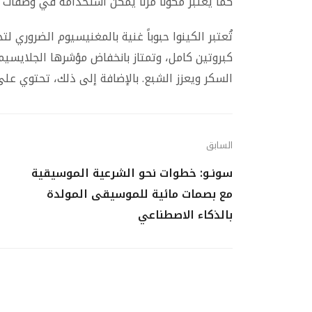
كما يعتبر مكوناً مرناً يمكن استخدامه في وصفات 
تُعتبر الكينوا حبوباً غنية بالمغنيسيوم الضروري
كبروتين كامل، وتمتاز بانخفاض مؤشرها الجلايسي
السكر ويعزز الشبع. بالإضافة إلى ذلك، تحتوي ع
السابق
سونـو: خطوات نحو الشرعية الموسيقية
مع بصمات مائية للموسيقى المولدة
بالذكاء الاصطناعي