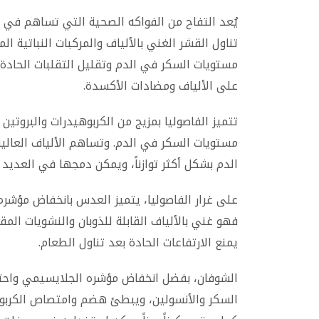
يُعد التفاح من الفواكه الصحية التي تساهم في
تناول القشر الغني بالألياف والمركبات النباتية ا
مستويات السكر في الدم وتقليل التقلبات الحادة،
على الألياف ومضادات الأكسدة.
تتميز الفاصوليا بمزيج من الكربوهيدرات والبروتي
مستويات السكر في الدم. وتساهم الألياف العالي
الدم بشكل أكثر توازناً، ويمكن دمجها في العديد 
على غرار الفاصوليا، يتميز العدس بانخفاض مؤشره ا
فهو غني بالألياف القابلة للذوبان والنشويات الم
يمنع الارتفاعات الحادة بعد تناول الطعام.
الشوفان، بفضل انخفاض مؤشره الجلايسيمي واحتو
السكر والأنسولين، ويبطئ هضم وامتصاص الكربوه