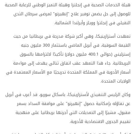
هيئة الخدمات الصحية في إنجلترا وهيئة التميز الوطني للرعاية الصحية
للوصول إلى حل يضمن توفير علاج "إنهيرتو" لمرضى سرطان الثدي
النقيلي في إنجلترا وويلز وأيرلندا الشمالية.
تعهدت أسترازينيكا، وهي أكبر شركة مدرجة في بريطانيا من حيث
القيمة السوقية، في أبريل الماضي باستثمار 300 مليون جنيه
إسترليني (حوالي 400.1 مليون دولار) تأكيدًا لالتزامها بالسوق
البريطانية. جاء هذا التعهد عقب اتفاق ثنائي يهدف إلى مواءمة
أسعار الأدوية في المملكة المتحدة تدريجيًا مع الأسعار المعتمدة في
الولايات المتحدة.
وكان الرئيس التنفيذي لأسترازينيكا، باسكال سوريو، قد أعرب في أبريل
عن تفاؤله بإمكانية حصول "إنهيرتو" على موافقة السداد بسعر
مقبول، مشيرًا إلى التعديلات التي أجرتها بريطانيا على منهجية
تقييم الجدوى الاقتصادية للأدوية.