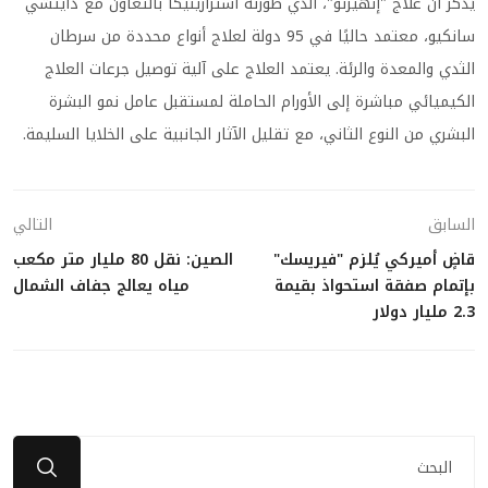
يُذكر أن علاج "إنهيرتو"، الذي طورته أسترازينيكا بالتعاون مع دايتشي
سانكيو، معتمد حاليًا في 95 دولة لعلاج أنواع محددة من سرطان
الثدي والمعدة والرئة. يعتمد العلاج على آلية توصيل جرعات العلاج
الكيميائي مباشرة إلى الأورام الحاملة لمستقبل عامل نمو البشرة
البشري من النوع الثاني، مع تقليل الآثار الجانبية على الخلايا السليمة.
السابق
التالي
قاضٍ أميركي يُلزم "فيريسك"
الصين: نقل 80 مليار متر مكعب
بإتمام صفقة استحواذ بقيمة
مياه يعالج جفاف الشمال
2.3 مليار دولار