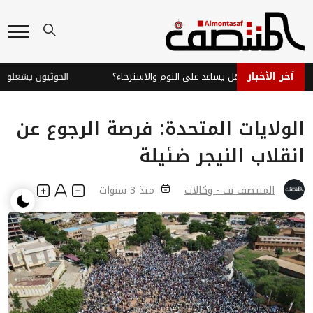
آخر الأخبار
ناع الفلفلي: هل يساعد على النوم والاسترخاء؟
الحوثيون يشعلون جبهة
الولايات المتحدة: فرصة الرجوع عن
انقلاب النيجر ضئيلة
المنتصف نت - وكالات
منذ 3 سنوات