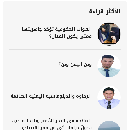
الأكثر قراءة
القوات الحكومية تؤكد جاهزيتها..
فمتى يكون القتال؟
وين اليمن وين؟
الرخاوة والدبلوماسية اليمنية الضائعة
الملاحة في البحر الأحمر وباب المندب:
تحولٌ دراماتيكي من ممرٍ اقتصادي