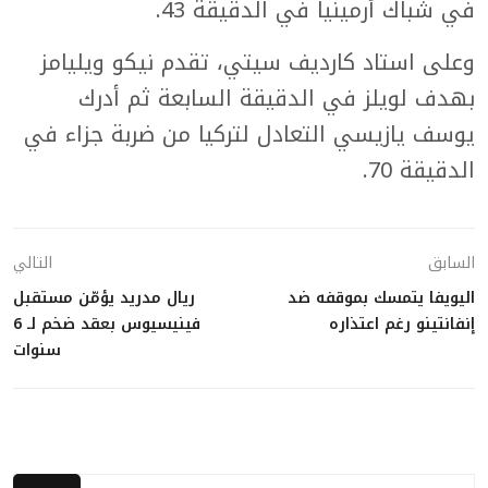
في شباك أرمينيا في الدقيقة 43.
وعلى استاد كارديف سيتي، تقدم نيكو ويليامز
بهدف لويلز في الدقيقة السابعة ثم أدرك
يوسف يازيسي التعادل لتركيا من ضربة جزاء في
الدقيقة 70.
السابق
التالي
اليويفا يتمسك بموقفه ضد
ريال مدريد يؤمّن مستقبل
إنفانتينو رغم اعتذاره
فينيسيوس بعقد ضخم لـ 6
سنوات