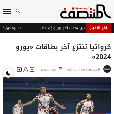
آخر الأخبار
جامعة الدول العربية تدين هجمات الحوثيين وتؤكد تضامنها مع السعودية
مسيرة حوثية تستهد
كرواتيا تنتزع آخر بطاقات «يورو
2024»
المنتصف نت - وكالات
منذ سنتين