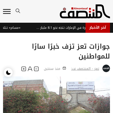
آخر الأخبار
سوق السيارات الفاخرة في الإمارات تتجه نحو 8.1 مليار دولار بحلول 2035
«مسام» تتلف 1861 لغماً وذخيرة في ميدي اليمنية
جوازات تعز تزف خبرًا سارًا
للمواطنين
تعز - المنتصف نت:
منذ سنتين