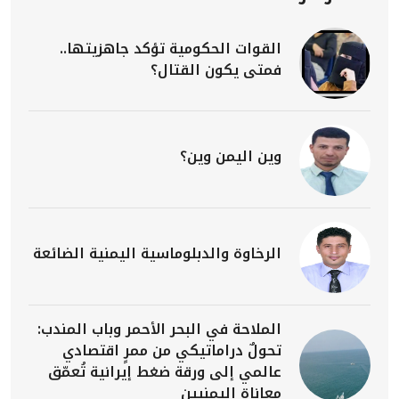
القوات الحكومية تؤكد جاهزيتها..
فمتى يكون القتال؟
وين اليمن وين؟
الرخاوة والدبلوماسية اليمنية الضائعة
الملاحة في البحر الأحمر وباب المندب:
تحولٌ دراماتيكي من ممرٍ اقتصادي
عالمي إلى ورقة ضغط إيرانية تُعمّق
معاناة اليمنيين