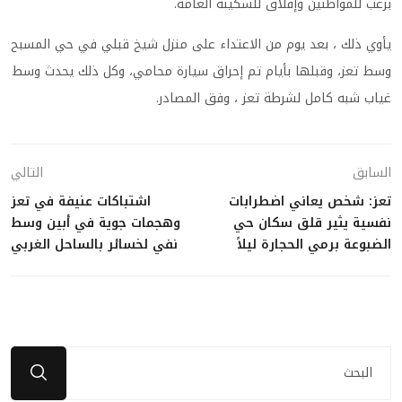
برعب للمواطنين وإقلاق للسكينة العامة.
يأوي ذلك ، بعد يوم من الاعتداء على منزل شيخ قبلي في حي المسبح
وسط تعز، وقبلها بأيام تم إحراق سيارة محامي، وكل ذلك يحدث وسط
غياب شبه كامل لشرطة تعز ، وفق المصادر.
السابق
التالي
تعز: شخص يعاني اضطرابات
اشتباكات عنيفة في تعز
نفسية يثير قلق سكان حي
وهجمات جوية في أبين وسط
الضبوعة برمي الحجارة ليلاً
نفي لخسائر بالساحل الغربي