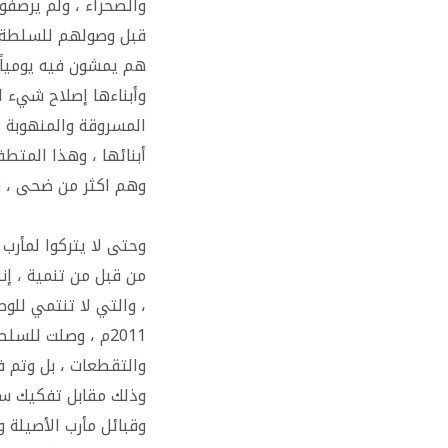
والصحراء ، ولم يرصفوا 
قبل وصولهم للسلطة بم
هم يمشون فيه يومياً 
وأبناءها إصلاح شيء 
المسروقة والمنهوبة 
أبنائها ، وهذا المتط
وهم اكثر من ضحى ، و
وحتى لا يتركوا لمأرب 
من قبل من تنمية ، إنن
، والتي لا تنتمي للو
2011م ، وصلت للس
والتقطعات ، بل وتم ف
وذلك مقابل تفكيك سي
وقبائل مأرب الأصيلة 