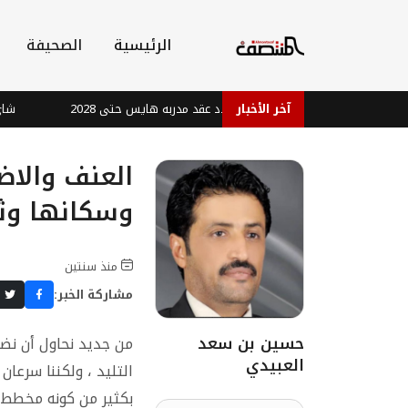
الرئيسية
الصحيفة
خصة
آخر الأخبار
رين الفرنسي يجدد عقد مدربه هايس حتى 2028
شاي النعن
العنف والا
وسكانها وثر
منذ سنتين
مشاركة الخبر:
حسين بن سعد
من جديد نحاول أن نضع
العبيدي
التليد ، ولكننا سرعا
بكثير من كونه مخطط ،