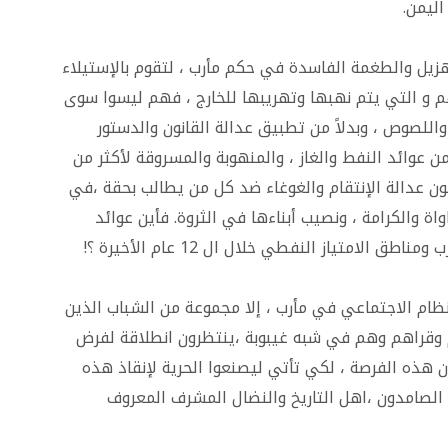
اليمن.
لهزيل والطغمة الفاسدة في حكم مأرب ، لتقوم بالإستيلاء
 و التي يتم نهبها وتهريبها للخارج ، فهم ليسوا سوى
اللصوص ، وبدلاً من تطبيق عدالة القانون والدستور
ن عوائد النفط والغاز ، والمنهوبة والمسروقة لأكثر من
بقون عدالة الإنتقام والغوغاء ضد كل من يطالب بحقة ،في
ة والكرامة ، ونصيب أبناءها في الثروة. فأين عوائد
طق الامتياز النفطي خلال ال 12 عام الأخيرة ؟!
ظام الاجتماعي في مأرب ، إلا مجموعة من الشباب الذين
وقراهم وهم في شبه غيبوبة ،ينتظرون انطلاقة لفرض
ذه الفرصة ، لكي تأتي ليصنعوا الحرية لإنقاذ هذه
 الصامدون ،اهل التاريخ والنضال المشرف المعروف