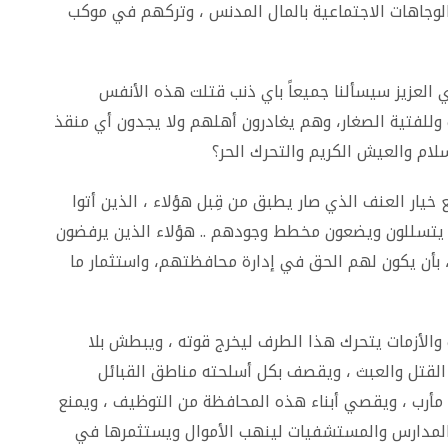
وجاهات الاجتماعية بالمال المدنس ، وتركهم في موكب
وي العزيز سيسألنا جميعاً باي ذنب قتلت هذه الأنفس
وللفتية الصغار، وهم يغادرون أهلهم ولا يجدون أي منقذ
سلام والعيش الكريم والتحرك الحر؟
يار العنف الذي صار يطبق من قِبل هؤلاء ، الذين أتوا
يتسللون ويضعون مخطط وجودهم .. هؤلاء الذين يرفضون
 بأن يكون لهم الحق في إدارة محافظتهم، واستثمار ما
والأزمات يتحرك هذا الطرف ليخرج قوته ، ويبطش بلا
القتل والعبث ، ويقصف بكل أسلحته مناطق القبائل
 مأرب ، ويقصي أبناء هذه المحافظة من التوظيف ، ويمنع
المدارس والمستشفيات لينهب الأموال ويستثمرها في