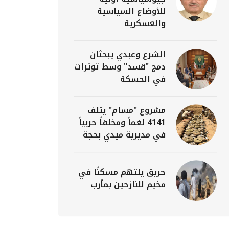
للأوضاع السياسية
والعسكرية
الشرع وعبدي يبحثان
دمج "قسد" وسط توترات
في الحسكة
مشروع "مسام" يتلف
4141 لغماً ومخلفاً حربياً
في مديرية ميدي بحجة
حريق يلتهم مسكنًا في
مخيم للنازحين بمأرب