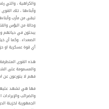
والكراهية ، والتي رض
وأبناءها ، تلك القوى 
تبقى من مأرب وأبناء
وحالة من البؤس والقلق
يبحثون في حياتهم وم
الصعداء . وكما أن خ
أي قوة عسكرية او حزبي
هذه القوى المتطرفة 
والمسمومة على الشعب و
فهم لا يتورعون عن اس
فها هي تشهد عليهم مد
الجمهورية لخزينة الدو