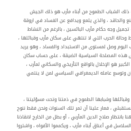
ذلك الشباب الطموح من أبناء مأرب هو ذلك الجيش
نع والحاقد ، والذي يلمع ويدافع عن الفساد في اروقة
تجميل وجه حكام مأرب البائسين ، بالرغم من النشاط
وحالة الحرب التي لا تنتهي على سكان مأرب وقبائلها ،
 اليوم وصل لمستوى من الاستبداد والفساد ، وهو يريد
هذه المصلحة السياسية الضيقة ، على حساب سكان
كبير هو الإخلال بالواقع التأريخي والسكاني لمأرب ،
ان وتوسع عامله الديمغرافي السياسي لمن لا ينتمي
رب وقبائلها وشبابها الطموح في ذمتنا وتحت مسؤليتنا ،
ستقبلي ، فعار علينا أن تمر تلك السنوات ونحن فقط ننوح
ا بانتظار صلاح الدين المأربي ، أو بطل من الخارج لانقاذنا
لسلاسل في أعناق أبناء مأرب ، ويكمموا الأفواه ، واشتروا