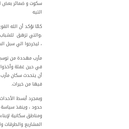
سكوت و ضمائر بعض ال
التيه
كمّا نؤكد أن الله الق
،والتي تزهق للشباب 
، ليخرجوا الي سبل ال
مأرب مهددة من توسع خ
في حين غفلة وأخذوا 
أن يتحدث سكان مأرب،
فيها من خيرات.
وبمجرد أبسط الأحداث 
حدود ، وينفذ سياسة 
ومناطق سكانية لإبناء
المشاريع والطرقات و