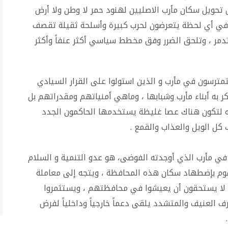
تحويل سكان مأرب الاصليين لهنود حمر لا وطن ولا أرض
 في أي لحظة يتعرضون لحرب كبيرة وأسلحة ثقيلة تقصف
دمر ، وتلحق الضرر وفق مخطط سياسي أكثر عنفاً وأكثر
مترسون في مأرب و الذين استولوا على القرار السيادي
فكر به أبناء مأرب وشبابها ، وماهي أمنياتهم ومقدراتهم بل
جه لتكون هناك عصا غليظة يستخدمها الحاكمون الجدد
ب كل الويل والعذاب والقمع .
 في مأرب الذي أوجدته الفوضى، هو عدو التنمية و السلام
وم بإضطهاد سكان هذه المحافظة ، ويتجه إلى معاملة
 لا يستحقون أن يعيشوا في محافظتهم ، ويستثمروا
ف العنيف والمتشدد يلقى دعماً خارجياً وداخلياً لفرض