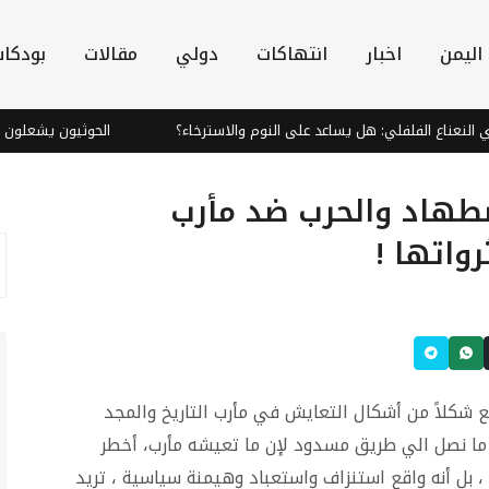
اليمن
اخبار
انتهاكات
دولي
مقالات
بودكا
اع الفلفلي: هل يساعد على النوم والاسترخاء؟
الحوثيون يشعلون جبهة ا
ضطهاد والحرب ضد مأرب
واتها !
 شكلاً من أشكال التعايش في مأرب التاريخ والمجد
ن ما نصل الي طريق مسدود لإن ما تعيشه مأرب، أخطر
 بل أنه واقع استنزاف واستعباد وهيمنة سياسية ، تريد