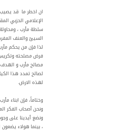
ان اخطر ما قد يصيب 
الإعلامي الحزبي المق
سلطة مأرب ، ومحاولة 
السيئ والعنف المفرط 
لذا فإن من يحكم مأرب
فرض مصلحته وتكريس 
مصالح مأرب و الهدف ال
لصالح تمدد هذا الكي
لهذه الارض.
وختاماً، فإن ابناء مأ
ونحن أصحاب الفكر الم
ونضع أيدينا على وجوهن
، بينما هولاء يضعون ا