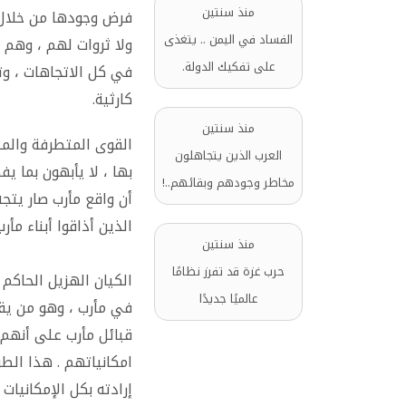
منذ سنتين
فرض وجودها من خلال 
الفساد في اليمن .. يتغذى
ولا ثروات لهم ، وهم
على تفكيك الدولة.
في كل الاتجاهات ، وت
كارثية.
منذ سنتين
القوى المتطرفة والمت
العرب الذين يتجاهلون
بها ، لا يأبهون بما ي
مخاطر وجودهم وبقائهم..!
أن واقع مأرب صار يت
الذين أذاقوا أبناء مأر
منذ سنتين
حرب غزة قد تفرز نظامًا
الكيان الهزيل الحاكم
عالميًا جديدًا
في مأرب ، وهو من يق
قبائل مأرب على أنهم
امكانياتهم . هذا الطر
إرادته بكل الإمكانيات .