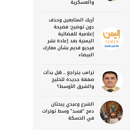
والعسكرية
أربك المتابعين وحذف
دون توضيح: فضيحة
إعلامية للفضائية
اليمنية بعد إعادة نشر
فيديو قديم بشأن معارك
البيضاء
ترامب يتراجع .. هل بدأت
صفقة جديدة للخليج
والشرق الأوسط؟
الشرع وعبدي يبحثان
دمج "قسد" وسط توترات
في الحسكة