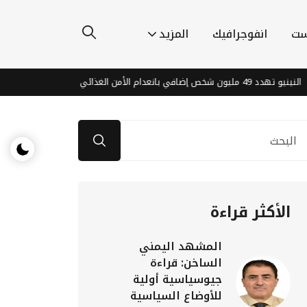
ست
انفوجرافيك
المزيد
غذائي بحلول نهاية 2027
وز
الأكثر قراءة
المشهد اليمني
الساخن: قراءة
جيوسياسية أولية
للأوضاع السياسية