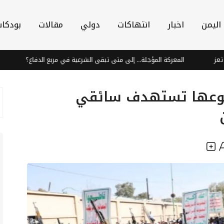
اليمن
اخبار
انتهاكات
دولي
مقالات
بودكا
المعركة المؤجلة... إلى متى تبقى الشرعية في مربع الدفاع؟
النينيو تهدد 49 مليون شخص إضافي بانعدام الأمن ال
 نوعها تستهدف سائقي