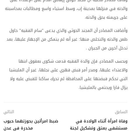
والدته في منزلها بمدينة إب، وسط استياء واسع ومطالبات بمحاسبته
على جريمته بحق والدته.
وأضافت المصادر أن المجند الحوثي والذي يدعى "سام الفقيه" حاول
طعن والدته والتخلص منها؛ غير أنه لم يتمكن من الإجهاز عليها، بعد
تدخل آخرين من الجيران .
وبحسب المصادر، فإن والدة الفقيه قدمت شكوى بعقوق ابنها
والاعتداء عليها، وصدر أمر قبض قهري على نجلها، غير أن المليشيا
التي تحكم قبضتها على المحافظة لم تحرك ساكنا للقبض عليه ولا
يزال فارا ويحتمي بالمليشيا.
السابق
التالي
وفاة امرأة أثناء الولادة في
ضبط امرأتين بحوزتهما حبوب
مستشفى بعتق وتشكيل لجنة
مخدرة في عدن