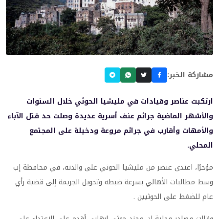
مشاركة الخبر:
ارتكبت عناصر وقيادات في مليشيا الحوثي خلال السنوات
والأشهر الماضية جرائم عنف أسرية عديدة وصلت حد قتل الآباء
والأمهات وأقارب في جرائم مروعة ودخيلة على المجتمع
المحلي.
مؤخرًا، اعتدى عنصر من مليشيا الحوثي على والدته، في محافظة إب
وسط مطالبات الأهالي بسرعة ضبطه وتحويل الجريمة إلى قضية رأي
عام للضغط على الحوثيين .
وقالت مصادر محلية ان مجند حوثي إرهابي أقدم على الإعتداء على