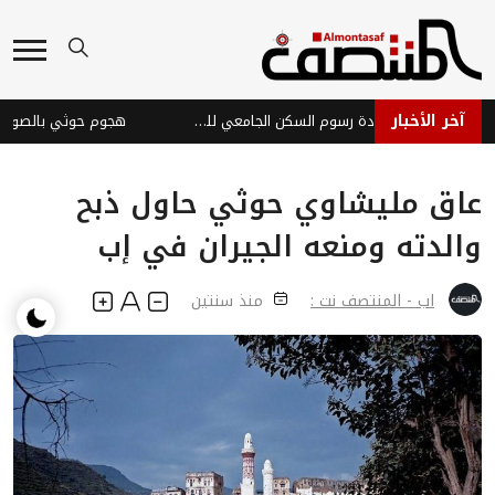
آخر الأخبار
رئيس جامعة تعز يلغي زيادة رسوم السكن الجامعي للطالبات
عاق مليشاوي حوثي حاول ذبح
والدته ومنعه الجيران في إب
اب - المنتصف نت :
منذ سنتين