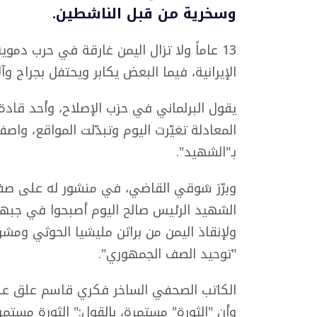
وسخرية من قبل الناشطين.
13 عاماً ولا تزال اليمن غارقة في حرب د
الإيرانية، فيما البعض يكابر ويحتفل بجراح 
يقول البرلماني في حزب الإصلاح، وأحد قادة 
المعادلة تغيّرت اليوم وتبدّلت المواقع، واصف
بـ"الشهيد".
وبرّرَ شوقي القاضي، في منشور له على صفح
الشهيد الرئيس صالح اليوم أصبحوا في جبه
ولإنقاذ اليمن من براثن مليشيا الحوثي ومش
"توحيد الصف الجمهوري".
الكاتب الصحفي الساخر فكري قاسم علق على ا
وأن "الثورة" مستمرة، بالقول:" الثورة مستمر