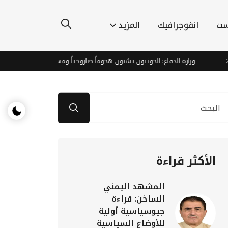
ست
انفوجرافيك
المزيد
ارة الدفاع: الحوثيون يشنون هجوماً صاروخياً ومسيّرات على معسكرات بمأرب وحضر
الأكثر قراءة
المشهد اليمني
الساخن: قراءة
جيوسياسية أولية
للأوضاع السياسية