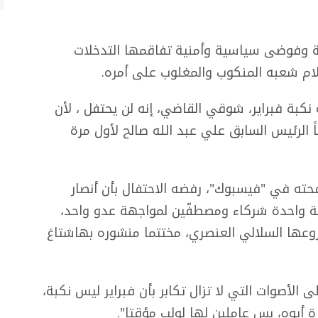
موية وفوضى سياسية وأمنية تفاقمها التدخلات
وآلام شعبه المنكوب والمغلوب على أمره.
نكبة فبراير، شوقي القاضي، إنه لن يحتفل ، لأن
اً الرئيس السابق علي عبد الله صالح لأول مرة
ته في "فيسبوك"، رفضه الاحتفال بأن أنصار
ة واحدة شركاء ومصطفّين لمواجهة عدو واحد،
روعها السلالي العنصري، مختتما منشوره بهاشتاغ
لأصوات التي لا تزال تكابر بأن فبراير ليس نكبة،
ة أيوه، بس عاملين لها لولب مؤقتا".