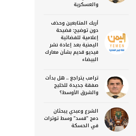
والعسكرية
أربك المتابعين وحذف
دون توضيح: فضيحة
إعلامية للفضائية
اليمنية بعد إعادة نشر
فيديو قديم بشأن معارك
البيضاء
ترامب يتراجع .. هل بدأت
صفقة جديدة للخليج
والشرق الأوسط؟
الشرع وعبدي يبحثان
دمج "قسد" وسط توترات
في الحسكة