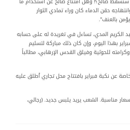
ة سنسقط صالح؟! وهل امتناع صالح عن استخدام ما
هاجه حقن الدماء كان وراء تمادي الثوار
ؤمن بالعنف".
بد الكريم المدي، تساءل في تغريدة له على حسابه
اير بهذا اليوم، وإن كان ذلك مباركة لتسليم
رامته للحوثية وفيلق القدس الإرهابي، مطالباً
لخاصة عن نكبة فبراير بافتتاح محل تجاري أطلق عليه
ار مناسبة. الشعب يريد يلبس جديد. (رجالي،