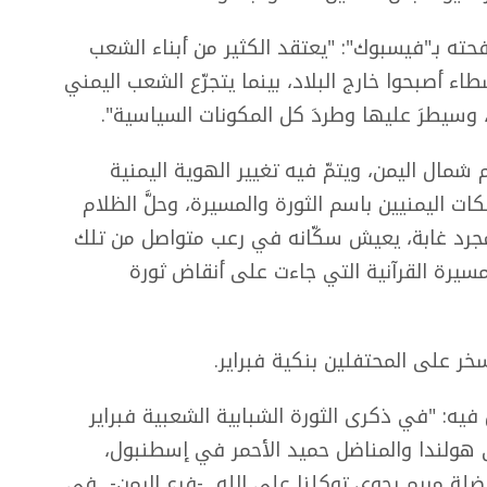
 بـ"فيسبوك": "يعتقد الكثير من أبناء الشعب
ء أصبحوا خارج البلاد، بينما يتجرّع الشعب اليمني
 وسيطرَ عليها وطردَ كل المكونات السياسية".
شمال اليمن، ويتمّ فيه تغيير الهوية اليمنية
ت اليمنيين باسم الثورة والمسيرة، وحلَّ الظلام
 مجرد غابة، يعيش سكّانه في رعب متواصل من تلك
مسيرة القرآنية التي جاءت على أنقاض ثورة
 على المحتفلين بنكية فبراير.
ه: "في ذكرى الثورة الشبابية الشعبية فبراير
ي هولندا والمناضل حميد الأحمر في إسطنبول،
اضلة مريم رجوي توكلنا على الله -فرع اليمن- في