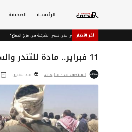
الرئيسية
الصحيفة
آخر الأخبار
المعركة المؤجلة... إلى متى تبقى الشرعية في مربع الدفاع؟
النينيو تهدد 49 مليون شخص إضافي بانعدام الأم
11 فبراير.. مادة للتندر والسخرية
المنتصف نت - متابعات:
منذ سنتين