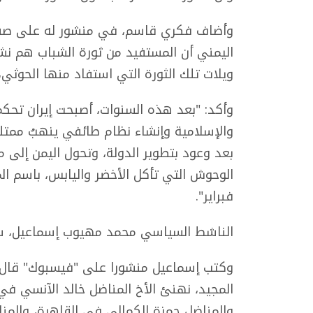
وأضاف فكري قاسم، في منشور له على صفحته
اليمني أن المستفيد من ثورة الشباب هم نشطا
ويلات تلك الثورة التي استفاد منها الحوثي،
وأكد: "بعد هذه السنوات، أصبحت إيران تحكم 
والإسلامية وإنشاء نظام طائفي ينهبُ ممتلكا
بعد وعود بتطوير الدولة، وتحول اليمن إلى
الوحوش التي تأكل الأخضر واليابس، باسم ال
فبراير".
الناشط السياسي محمد مهيوب إسماعيل، سخر
وكتب إسماعيل منشورا على "فيسبوك" قال في
المجيد، نهنئ الأخ المناضل خالد الآنسي ف
والمناضل حمزة الكمالي في القاهرة، والمن