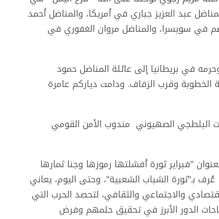
ناضل عبد العزيز جباري في أمريكا، والمناضل أحمد
م في سويسرا، والمناضل مروان الغفوري في
مه في بريطانيا إلى عائلة المناضل حمود
لخطوبة وقرب الزفاف. ودامت دياركم عامرة
ت البلطجي الصهيوني مندوب الأمن القومي
وان "فبراير ثورة أفشلتها رموزها وجنا ثمارها
عُرف بـ"ثورة الشباب الشعبية"، وحتى اليوم، يعاني
قتصادي والاجتماعي والثقافي، لتحصد الحرب التي
ساحات الدور الأبرز في تحقيق حلمهم وفرض