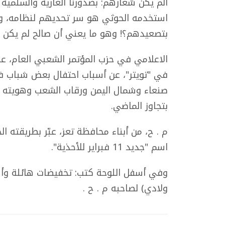
ألم يكن شعارهم: بصدورنا العارية والسلمي
استخدمه الحوثي هو سر تحديهم لنظامه، وانت
بتصعيدهم؟! وهو ما يعني أن صالح لم يكن ي
الاعلامي في حزب المؤتمر الشعبي العام، ع
في "تويتر"، عن أسباب احتفال بعض شباب فبر
صنعاء وشمال اليمن ورقاب الشعب وهويته وك
بتجاوز الماضي.
م . ح، من أبناء محافظة تعز، عبّر بطريقته ا
اسم "جديد 11 فبراير للأحذية".
وفي أسفل اللوحة كتب: تخفيضات هائلة وأسع
ولادي) لصاحبه م . ح .