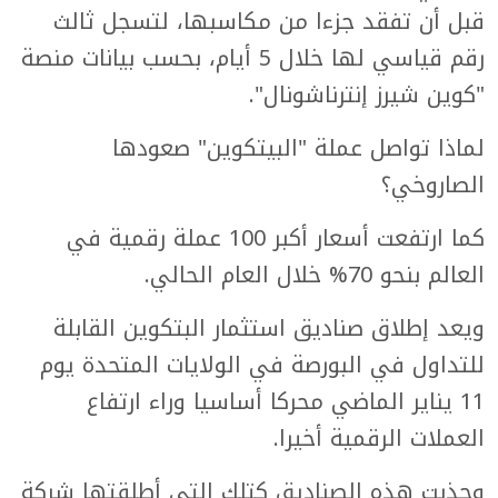
قبل أن تفقد جزءا من مكاسبها، لتسجل ثالث
رقم قياسي لها خلال 5 أيام، بحسب بيانات منصة
"كوين شيرز إنترناشونال".
لماذا تواصل عملة "البيتكوين" صعودها
الصاروخي؟
كما ارتفعت أسعار أكبر 100 عملة رقمية في
العالم بنحو 70% خلال العام الحالي.
ويعد إطلاق صناديق استثمار البتكوين القابلة
للتداول في البورصة في الولايات المتحدة يوم
11 يناير الماضي محركا أساسيا وراء ارتفاع
العملات الرقمية أخيرا.
وجذبت هذه الصناديق كتلك التي أطلقتها شركة