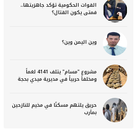
القوات الحكومية تؤكد جاهزيتها..
فمتى يكون القتال؟
وين اليمن وين؟
مشروع "مسام" يتلف 4141 لغماً
ومخلفاً حربياً في مديرية ميدي بحجة
حريق يلتهم مسكنًا في مخيم للنازحين
بمأرب