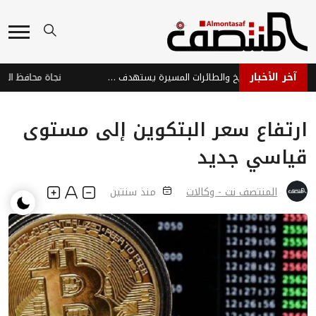
آخر الأخبار
هجوم حوثي بالصواريخ والطائرات المسيرة يستهدف ميناء المخا والساحل الغربي
ارتفاع سعر البتكوين إلى مستوى
قياسي جديد
المنتصف نت - وكالات
منذ سنتين