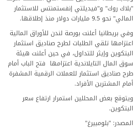
"بلاك روك" و"فيديلتي إنفستمنتس للاستثمار
المالي" نحو 9.5 مليارات دولار منذ إطلاقها.
وفي بريطانيا أعلنت بورصة لندن للأوراق المالية
اعتزامها تلقي الطلبات لطرح صناديق استثمار
البتكوين وإيثر للتداول، في حين أعلنت هيئة
سوق المال التايلاندية اعتزامها فتح الباب أمام
طرح صناديق استثمار للعملات الرقمية المشفرة
أمام المشترين الأفراد.
ويتوقع بعض المحللين استمرار ارتفاع سعر
البتكوين.
المصدر: "بلومبيرغ"