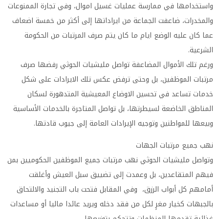
واستخدامها في ممارسة عمليات غسيل اموال، وفي تجارة الممنوعات
والمخدرات، ضاعفت الجماعة من ايراداتها إلى أكثر من خمسة اضعاف
عما كان عليه الوضع ايام ما كان يتم صرف المرتبات من الحكومة
الشرعية.
ورغم تلك الأموال المضاعفة تواصل مليشيات الحوثي رفضها صرف
مرتبات الموظفين، بل وحتى ترفض عكس تلك الايرادات على شكل
خدمات تساعد في تحسين الاوضاع المعيشية المتدهورة لسكان
المناطق الخاضعة لسيطرتها، بل تواصل المتاجرة بالخدمات الأساسية
وبيعها للمواطنين وتوجيه الإيرادات العامة إلى جيوب قادتها.
نهب جميع مرتبات الجهات
وتواصل مليشيات الحوثي نهب مرتبات جميع الموظفين الحكوميين بمن
فيهم المتقاعدين، بل وعمدت إلى تضييق سبل العيش وأغلقت
أمامهم كل أبواب الرزق، وفي المقابل فتحت باب التجنيد والالتحاق
بالجبهات كخيار مغرٍ لكل من فقد دخله ويريد عائدا ماليا أو مساعدات
غذائية تقدمها المنظمات وتتحكم بتوزيعها.