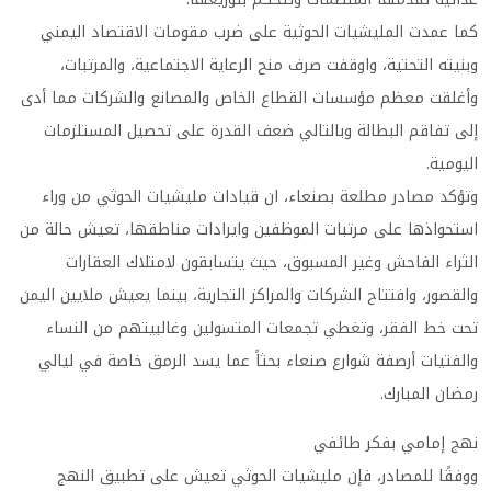
كما عمدت المليشيات الحوثية على ضرب مقومات الاقتصاد اليمني
وبنيته التحتية، واوقفت صرف منح الرعاية الاجتماعية، والمرتبات،
وأغلقت معظم مؤسسات القطاع الخاص والمصانع والشركات مما أدى
إلى تفاقم البطالة وبالتالي ضعف القدرة على تحصيل المستلزمات
اليومية.
وتؤكد مصادر مطلعة بصنعاء، ان قيادات مليشيات الحوثي من وراء
استحواذها على مرتبات الموظفين وايرادات مناطقها، تعيش حالة من
الثراء الفاحش وغير المسبوق، حيث يتسابقون لامتلاك العقارات
والقصور، وافتتاح الشركات والمراكز التجارية، بينما يعيش ملايين اليمن
تحت خط الفقر، وتغطي تجمعات المتسولين وغالبيتهم من النساء
والفتيات أرصفة شوارع صنعاء بحثاً عما يسد الرمق خاصة في ليالي
رمضان المبارك.
نهج إمامي بفكر طائفي
ووفقًا للمصادر، فإن مليشيات الحوثي تعيش على تطبيق النهج