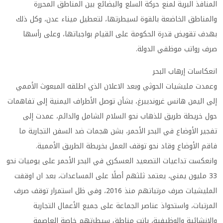
المنافذ البرية لمنع حركة السلع والبضائع بين المناطق المحررة
والمناطق الخاضعة بالقوة لسيطرتها، لتعطيل ميناء عدن، وكل ذلك
بهدف تقويض قدرة الحكومة على القيام بواجباتها، وعلى رأسها
صرف رواتب موظفي الدولة.
انعكاسات إرهاب البحر
وعمدت مليشيات الحوثي وبعد الاعلان الذي اطلقه المبعوث الأممي
إلى اليمن هانس غرونديبرغ، بشأن توصل الأطراف اليمنية إلى تفاهمات
حول خريطة طريق للذهاب نحو السلام الشامل والدائم، عمدت إلى
تفجير الأوضاع في البحر الأحمر، بشن هجمات ضد السفن التجارية ما
فاقم الأوضاع وقاد نحو توقف العمل بخريطة الطريق الأممية.
وانعكست تداعيات التصعيد العسكري في البحر الأحمر على يوميات نحو
33 مليون يمني، يعتمد ثلثهم أصلًا على المساعدات، بعد ان اوقفت
المليشيات صرف مرتباتهم منذ 2016، وفي ظل استمرار توقف صرف
المرتبات، واستحواذ عناصر الجماعة على جميع الأعمال التجارية
والانشائية والوظيفية، باتت مناطق سيطرتهم خاصة العاصمة