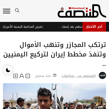
آخر الأخبار
موظفو منفذ البقع يطالبون بإعادة رواتبهم بعد إسقاط أسمائهم من كشوفات المرتبات
ترتكب المجازر وتنهب الأموال
وتنفذ مخطط إيران لتركيع اليمنيين
..
المنتصف نت - متابعات:
منذ سنتين