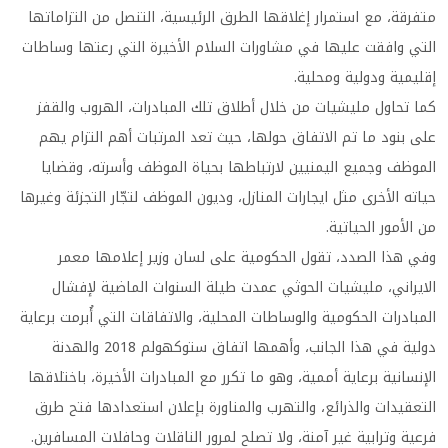
متفرقة، مع استمرار إغلاقها الطرق الرئيسية، التنصل من التزاماتها
التي وافقت عليها في مشاورات السلام الأخيرة التي رعتها وساطات
إقليمية ودولية ومحلية.
كما تحاول مليشيات من خلال أطلاق تلك المبادرات، الهروب والقفز
على بنود ما تم الاتفاق حولها، حيث تعد المرتبات أهم التزام يهم
الموظف وجميع اليمنيين لارتباطها بحياة الموظف وأسرته، وقضايا
حياته الأخرى مثل ايجارات المنازل، وديون الموظف لتجّار التجزئة وغيرها
من الأمور الحياتية.
وفي هذا الصدد، تقول الحكومية على لسان وزير إعلامها معمر
الايراني، مليشيات الحوثي عمدت طيلة السنوات الماضية لإفشال
المبادرات الحكومية والوساطات المحلية، والاتفاقات التي أُبرمت برعاية
دولية في هذا الجانب، وأهمها اتفاق ستوكهولم 2018 والهدنة
الإنسانية برعاية أممية، وهو ما تكرر مع المبادرات الأخيرة، باختلاقها
التعقيدات والذرائع، والتهرب والمناورة بإعلان استعدادها فتح طرق
فرعية وترابية غير آمنة، ولا تصلح لمرور الناقلات وحافلات المسافرين.