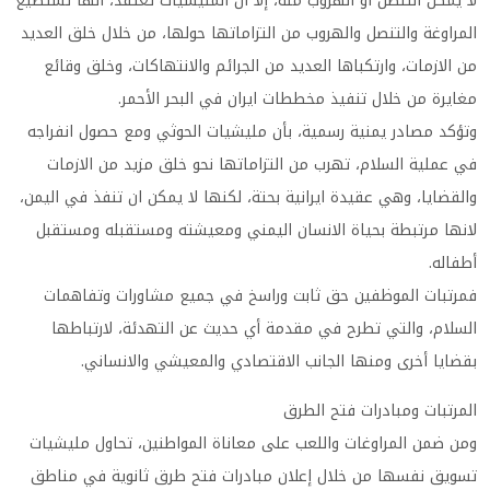
لا يمكن التنصل او الهروب منه، إلا أن المليشيات تعتقد، انها تستطيع
المراوغة والتنصل والهروب من التزاماتها حولها، من خلال خلق العديد
من الازمات، وارتكباها العديد من الجرائم والانتهاكات، وخلق وقائع
مغايرة من خلال تنفيذ مخططات ايران في البحر الأحمر.
وتؤكد مصادر يمنية رسمية، بأن مليشيات الحوثي ومع حصول انفراجه
في عملية السلام، تهرب من التزاماتها نحو خلق مزيد من الازمات
والقضايا، وهي عقيدة ايرانية بحتة، لكنها لا يمكن ان تنفذ في اليمن،
لانها مرتبطة بحياة الانسان اليمني ومعيشته ومستقبله ومستقبل
أطفاله.
فمرتبات الموظفين حق ثابت وراسخ في جميع مشاورات وتفاهمات
السلام، والتي تطرح في مقدمة أي حديث عن التهدئة، لارتباطها
بقضايا أخرى ومنها الجانب الاقتصادي والمعيشي والانساني.
المرتبات ومبادرات فتح الطرق
ومن ضمن المراوغات واللعب على معاناة المواطنين، تحاول مليشيات
تسويق نفسها من خلال إعلان مبادرات فتح طرق ثانوية في مناطق