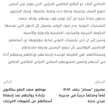
الامامي البائد ذو الطابع الطائفي الايراني، الذي يقوم على أساس
تجويع الشعب وتجريعه وجعله تحت وصاية عناصرها، ويترك اليمنيون
يخضون صراعاً مريرا من أجل توفير قوت يومهم، ولذلك تتعمد
المليشيات الحوثية عدم صرف الرواتب وتعرقل كل الحلول التي تقدمها
الحكومة الشرعية والمبادرات الاقليمية والدولية والأممية.
وتشير إلى ان لدى مليشيات الحوثي قناعة يتوارثونها عن أسلافهم
الإماميين الإرهابيين بأن تجويع اليمنيين وسرقة مقدراتهم
وممتلكاتهم، هي الطريقة الوحيدة لإخضاعهم وإذلالهم وجعلهم أداة
في أيديهم وتابعين لمشروعهم السلالي الايراني الطائفي الخاطئ.
السابق
التالي
مشروع "مسام" يتلف 4141
موظفو منفذ البقع يطالبون
لغماً ومخلفاً حربياً في مديرية
بإعادة رواتبهم بعد إسقاط
ميدي بحجة
أسمائهم من كشوفات المرتبات