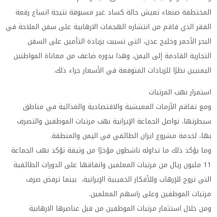
المختطفة صنعاء تعيش حالة كساد غير مسبوقة نتيجة اتساع رقعة
الفقر الذي فاقم من انتشاره الهجمات الارهابية على سفن الملاحة في
البحر الأحمر وخليج عدن، التي تسببت بزيادة التأمين على السفن
التجارية القادمة إلى اليمن، وهذا بدوره ضاعف من معاناة المواطنين
اليمنيين نظرًا للزيادات المتوقعة في الأسعار جراء ذلك.
استمرار نهب المرتبات
ومع تفاقم الأزمات المعيشية والاقتصادية والغذائية في مناطق
سيطرتها، تواصل الجماعة الإيرانية نهب مرتبات الموظفين والتصرف
بها، لخدمة مشروع ايران الطائفي في اليمن والمنطقة.
وما يؤكد ذلك ما تداوله ناشطون مؤخرًا من وثيقة تؤكد نهب الجماعة
11 مليون ريال من مرتبات المعلمين وانفاقها على الدورات الطائفية
التي تروج للإرهاب وللأفكار الخمينية الإيرانية، بينما ترفض صرف
مرتبات الموظفين وعلى راسهم المعلمين.
ومن خلال استثمار مرتبات الموظفين من قبل عناصرها الارهابية