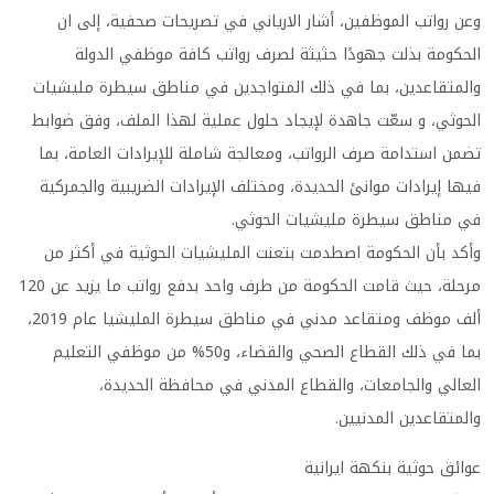
وعن رواتب الموظفين، أشار الارياني في تصريحات صحفية، إلى ان
الحكومة بذلت جهودًا حثيثة لصرف رواتب كافة موظفي الدولة
والمتقاعدين، بما في ذلك المتواجدين في مناطق سيطرة مليشيات
الحوثي، و سعّت جاهدة لإيجاد حلول عملية لهذا الملف، وفق ضوابط
تضمن استدامة صرف الرواتب، ومعالجة شاملة للإيرادات العامة، بما
فيها إيرادات موانئ الحديدة، ومختلف الإيرادات الضريبية والجمركية
في مناطق سيطرة مليشيات الحوثي.
وأكد بأن الحكومة اصطدمت بتعنت المليشيات الحوثية في أكثر من
مرحلة، حيث قامت الحكومة من طرف واحد بدفع رواتب ما يزيد عن 120
ألف موظف ومتقاعد مدني في مناطق سيطرة المليشيا عام 2019،
بما في ذلك القطاع الصحي والقضاء، و50% من موظفي التعليم
العالي والجامعات، والقطاع المدني في محافظة الحديدة،
والمتقاعدين المدنيين.
عوائق حوثية بنكهة ايرانية