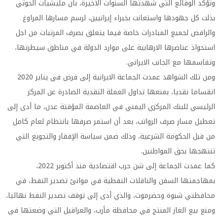
وتؤكد الوقائع التي شهدتها السنوات الأخيرة، بأن مليشيات الحوثي
بذلت كل جهودها واستعانت بخبراء إيرانيين، لرسم مسارها المراوغ
والرافض لجميع المبادرات خاصة فيما يتعلق بصرف المرتبات من اجل
استحواذ عناصرها الارهابية على موارد الدولة في مناطق سيطرتها،
وتقاسمها مع الجانب الايراني.
ومن تلك الشواهد عمدت الجماعة الايرانية إلى فرض في يناير 2020
انقساما نقديا، بمنعها تداول العملة النقدية الصادرة عن المركز
الرئيسي للبنك المركزي اليمني في العاصمة المؤقتة عدن، ما أدى إلى
تعطيل مسار صرف الرواتب، بعد أن استمر صرفها بانتظام لعام كامل
من قبل الحكومة الشرعية، وذلك ضمن سياسة الإفقار والتجويع التي
تنتهجها بحق المواطنين.
كما عمدت الجماعة إلى شن حرب اقتصادية منذ أكتوبر 2022،
بمهاجمتها السفن والناقلات النفطية في موانئ تصدير النفط، في
محافظتي شبوة وحضرموت، والذي أدى إلى توقف تصدير النفط نهائيا،
ومنع بيع الغاز المنتج في محافظة مأرب، والعراقيل التي وضعتها في