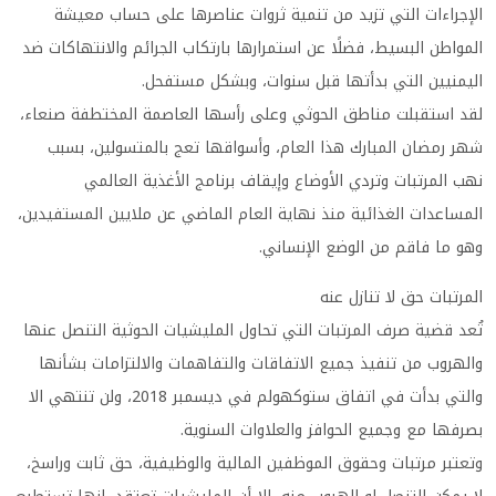
الإجراءات التي تزيد من تنمية ثروات عناصرها على حساب معيشة
المواطن البسيط، فضلًا عن استمرارها بارتكاب الجرائم والانتهاكات ضد
اليمنيين التي بدأتها قبل سنوات، وبشكل مستفحل.
لقد استقبلت مناطق الحوثي وعلى رأسها العاصمة المختطفة صنعاء،
شهر رمضان المبارك هذا العام، وأسواقها تعج بالمتسولين، بسبب
نهب المرتبات وتردي الأوضاع وإيقاف برنامج الأغذية العالمي
المساعدات الغذائية منذ نهاية العام الماضي عن ملايين المستفيدين،
وهو ما فاقم من الوضع الإنساني.
المرتبات حق لا تنازل عنه
تُعد قضية صرف المرتبات التي تحاول المليشيات الحوثية التنصل عنها
والهروب من تنفيذ جميع الاتفاقات والتفاهمات والالتزامات بشأنها
والتي بدأت في اتفاق ستوكهولم في ديسمبر 2018، ولن تنتهي الا
بصرفها مع وجميع الحوافز والعلاوات السنوية.
وتعتبر مرتبات وحقوق الموظفين المالية والوظيفية، حق ثابت وراسخ،