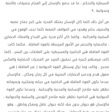
السيطرة والتحكم ، ما قد يدفع بالإنسان إلي القيام بتصرفات طائشة
وعدوانية ..!!
من أجل ذلك كلما كان الإنسان يمتلك القدرة على كبح جماح غضبه
والتصرف بحلم وهدوء في المواقف الصعبة كلما تجنب الوقوع في
السلبية والعدائية ، وكلما كان أكثر قدرة على الابداع والعطاء الحضاري
، فالحضارة والتحضر من الأمور المرتبطة بالقوة العاقلة ، فكلما كانت
القوة العاقلة هي الحاضرة والمسيطرة على العلاقات بين البشر ، كلما
كانت فرصتهم كبيرة في تحقيق المزيد من المنجزات الحضارية والعكس
صحيح ، وكانت وما تزال وستظل القوة الحيوانية ( غير العاقلة ) هي
معول هدم وتدمير الحضارات البشرية في كل زمان ومكان ، فالإنسان
عندما تكون القوة العاقلة هي الحاضرة في حياته وتفكيره وتصرفاته
تظهر عليه ملامح الإنسانية والمدنية والإيجابية ، وعندما تكون القوة
الحيوانية هي الحاضرة تظهر عليه ملامح التوحش والسلبية والحيوانية ،
فالإنسان هو حيوان بدون شك لكنه حيوان عاقل ومفكر وناطق ، وهو
ما يميزه عن بقية الحيوانات ، وبتلك المميزات تمكن من بناء وتشييد