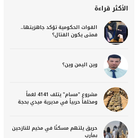
الأكثر قراءة
القوات الحكومية تؤكد جاهزيتها..
فمتى يكون القتال؟
وين اليمن وين؟
مشروع "مسام" يتلف 4141 لغماً
ومخلفاً حربياً في مديرية ميدي بحجة
حريق يلتهم مسكنًا في مخيم للنازحين
بمأرب