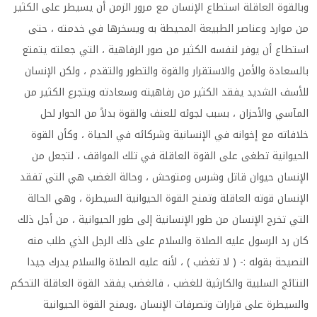
وبالقوة العاقلة استطاع الإنسان مع مرور الزمن أن يسيطر على الكثير
من موارد وعناصر الطبيعة المحيطة به ويسخرها في خدمته ، حتى
استطاع أن يوفر لنفسه الكثير من صور الرفاهية ، التي جعلته يتمتع
بالسعادة والأمن والاستقرار والقوة والتطور والتقدم ، ولكن الإنسان
للأسف الشديد يفقد الكثير من رفاهيته وسعادته ويتجرع الكثير من
المآسي والأحزان ، بسبب لجوئه للعنف والقوة بدلاً من الحوار لحل
خلافاته مع إخوانه في الإنسانية وشركائه في الحياة ، وكأن القوة
الحيوانية تطغى على القوة العاقلة في تلك المواقف ، لتجعل من
الإنسان حيوان قاتل وشرس ومتوحش ، وحالة الغضب هي التي تفقد
الإنسان قوته العاقلة وتمنح القوة الحيوانية السيطرة ، وهي الحالة
التي تخرج الإنسان من طور الإنسانية إلى طور الحيوانية ، من أجل ذلك
كان رد الرسول عليه الصلاة والسلام على ذلك الرجل الذي طلب منه
النصيحة بقوله :- ( لا تغضب ) ، لأنه عليه الصلاة والسلام يدرك جيدا
النتائج السلبية والكارثية للغضب ، فالغضب يفقد القوة العاقلة التحكم
والسيطرة على قرارات وتصرفات الإنسان ،ويمنح القوة الحيوانية