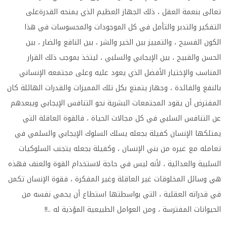
تعالى بنعمة العقل ، ذلك الجهاز العظيم الذي يمنحه القدرةعلى
التفكير والتدبر والتأمل في كل الموجودات والمحسوسات في هذا
الكون الفسيح ، والتمييز بين الخير والشر ، بين النافع والضار ، بين
الحسن والقبيح ، بين الإيجابي والسلبي ، ليتخذ بموجب ذلك القرار
المناسب والإختيار الأفضل الذي يعود عليه وعلى مجتمعه الإنساني
بالنفع والفائدة ، وجهاز يتمتع بكل تلك المميزات والقدرات الهائلة كان
المفترض أن يقود المجتمعات البشرية نحو التنافس الإيجابي ويبعدهم
عن التنافس السلبي في كل مجالات الحياة ، فالقوة العاقلة التي
يمتلكها الإنسان كفيلة بجعله يسلك السلوك الإيجابي والسلمي في
تعامله مع غيره من بني الإنسان ، وكفيلة بجعله يتجنب السلوكيات
السلبية والعدائية ، لأنه ليس في حاجة لاستخدام القوة والعنف فهذه
هي وسائل المخلوقات غير العاقلة وغير المفكرة ، فقوة الإنسان تكمن
في قدراته العقلية ، التي بواسطتها استطاع أن يحمي نفسه من
الحيوانات المفترسة ، ومن العوامل الطبيعية المؤذية له ..!!