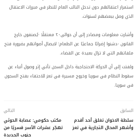
استمرار اعتقالهم دون تدخل النائب العام للنظر في مبررات الاعتقال
الذي وصل ببعضهم لسنوات.
وأشارت معلومات ومصادر إلى أن حوالى٢٠ معتقلًا -يُصنفون خارج
القانون -دشنوا إضرابًا جماعيًا عن الطعام؛ لايصال أصواتهم بضرورة فتح
ملفاتهم التي لا تزال بعيدة عن القضاء.
ولفتت إلى أن الحركة الاحتجاجية داخل السجن تأتي إثر وصول أنباء عن
سقوط النظام في سوريا وخروج مسيرة في تعز للاحتفاء بفتح السجون
في سوريا.
السابق
التالي
سلطة الاخوان تغلق أحد أقدم
مكتب حكومي: عصابة الحوثي
وأشهر المحال التجارية في تعز
تهجّر عشرات الأسر قسريًا من
جنوب الحديدة