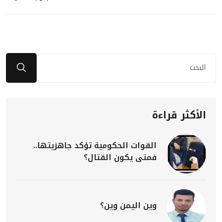
الأكثر قراءة
القوات الحكومية تؤكد جاهزيتها..
فمتى يكون القتال؟
وين اليمن وين؟