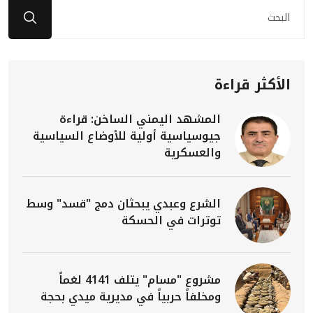
الأكثر قراءة
المشهد اليمني الساخن: قراءة
جيوسياسية أولية للأوضاع السياسية
والعسكرية
الشرع وعبدي يبحثان دمج "قسد" وسط
توترات في الحسكة
مشروع "مسام" يتلف 4141 لغماً
ومخلفاً حربياً في مديرية ميدي بحجة