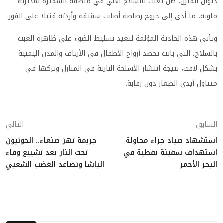
ديوان المنزل، ظل يعبث بالسلاح الآلي في منطقة الشَّمَّيرة بمديرية
ماوية، ما أدى إلى خروج رصاصة أصابت شقيقه وأردته قتيلًا على الفور.
وتأتي هذه الحادثة المؤلمة لتعيد تسليط الضوء على ظاهرة العبث
بالسلاح، التي باتت تحصد أرواح الأطفال في الأرياف والمدن اليمنية
بشكل لافت، نتيجة انتشار الأسلحة النارية في المنازل وتركها في
متناول أيدي الصغار دون رقابة.
السابق
التالي
استشهاد صياد جراء محاولة
جريمة تهز صنعاء.. الحوثيون
استهداف سفينة نفطية في
تحت النار بعد تشييع وفاء
البحر الأحمر
الباشا وتصاعد الغضب الشعبي