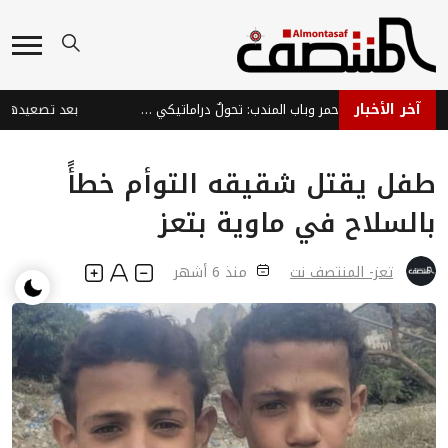
آخر الأخبار
الملاحة في البحر الأحمر وباب المندب: تحولٌ دراماتيكي من ممرٍ اقتصادي عالمي إلى ورقة ضغط إيرانية تُعمّق معاناة اليمنيين
طفل يقتل شقيقه التوأم خطأً
بالسلاح في ماوية بتعز
تعز- المنتصف نت
منذ 6 أشهر