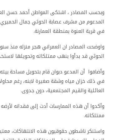
وبحسب المصادر ، اشتكى المواطن أحمد حسن العم
المدعوم من مشرف عصابة الحوثي جمال الحميري في
في قرية العنوة بمنطقة العمارنة.
واوضحت المصادر ان العمراني هجر منزله منذ سنو
الحوثي قد بدأوا بنهب ممتلكاته وتحويلها لاستخ
وأضافوا أن المدعو دبوان قام بتحويل مساحة بيته
في ذلك خزان مياه وشقة صغيرة لابنه، رغم محاولات
العائلية والقيم المجتمعية، دون جدوى.
وأكدوا أن هذه الممارسات أدت إلى فقدانه لأرضه 
ممتلكاته.
واستنكر ناشطون حقوقيون هذه الانتهاكات، معتبر