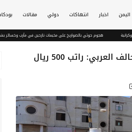
اليمن
اخبار
انتهاكات
دولي
مقالات
بودكا
هجوم حوثي بالصواريخ على مخيمات نازحين في مأرب وخسائر بشرية
ضباط يمنيون يناشدون التحالف العربي: راتب 500 ريال