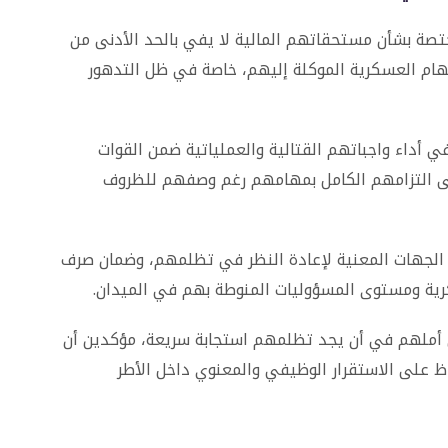
مختصة بشأن مستحقاتهم المالية لا يفي بالحد الأدنى من
ام العسكرية الموكلة إليهم، خاصة في ظل التدهور
ي أداء واجباتهم القتالية والعملياتية ضمن القوات
لى التزامهم الكامل بمهامهم رغم وصفهم للظروف
الجهات المعنية لإعادة النظر في تظلمهم، وضمان صرف
رية ومستوى المسؤوليات المنوطة بهم في الميدان.
 مناشدتهم، أعرب خريجو الدفعة (52) عن أملهم في أن يجد تظلمهم استجابة سريعة، مؤكدين أن
ظ على الاستقرار الوظيفي والمعنوي داخل الأطر