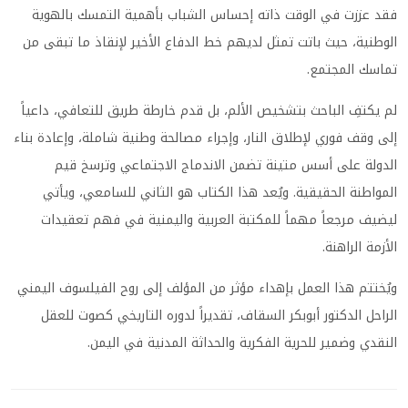
فقد عززت في الوقت ذاته إحساس الشباب بأهمية التمسك بالهوية
الوطنية، حيث باتت تمثل لديهم خط الدفاع الأخير لإنقاذ ما تبقى من
تماسك المجتمع.
لم يكتفِ الباحث بتشخيص الألم، بل قدم خارطة طريق للتعافي، داعياً
إلى وقف فوري لإطلاق النار، وإجراء مصالحة وطنية شاملة، وإعادة بناء
الدولة على أسس متينة تضمن الاندماج الاجتماعي وترسخ قيم
المواطنة الحقيقية. ويُعد هذا الكتاب هو الثاني للسامعي، ويأتي
ليضيف مرجعاً مهماً للمكتبة العربية واليمنية في فهم تعقيدات
الأزمة الراهنة.
ويُختتم هذا العمل بإهداء مؤثر من المؤلف إلى روح الفيلسوف اليمني
الراحل الدكتور أبوبكر السقاف، تقديراً لدوره التاريخي كصوت للعقل
النقدي وضمير للحرية الفكرية والحداثة المدنية في اليمن.