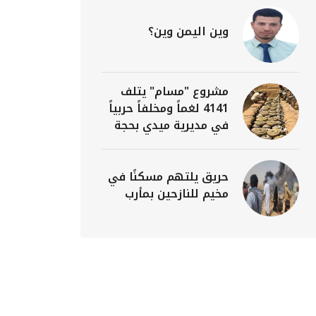
وين اليمن وين؟
مشروع "مسام" يتلف
4141 لغماً ومخلفاً حربياً
في مديرية ميدي بحجة
حريق يلتهم مسكنًا في
مخيم للنازحين بمأرب