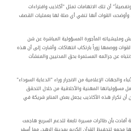
تفصيلاً" أن تلك الاتهامات تمثل "أكاذيب وافتراءات
. وأوضحت القوات أنها تنفي أي صلة لها بعمليات القصف
ش ومليشياته المأجورة المسؤولية المباشرة عن شن
ت ووصمها زوراً بارتكاب انتهاكات. وأشارت إلى أن هذه
تباه عن جرائمه المستمرة بحق المدنيين والمنشآت
اء والجهات الإعلامية من الانجرار وراء "الدعاية السوداء"
حمل مسؤولياتها المهنية والأخلاقية من خلال التحقق
 أن تكرار هذه الأكاذيب يجعل بعض المنابر شريكة في
ة أفادت بأن طائرات مسيرة تابعة للدعم السريع هاجمت
ا مجمع لتحفيظ القرآن الكريم بمدينة الرهد، مما أسفر