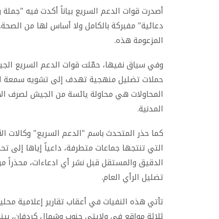
أصدرت قوات الدعم السريع بياناً أكدت فيه "جملة و
دعائية" مفبركة بالكامل ولا أساس لها من الصحة
المزعومة هذه.
وفي سياق نفيها، حمّلت قوات الدعم السريع الجي
حملات تضليل منهجية تهدف إلى تشويه سمعة القوا
المحاولات هي محاولة يائسة من الجيش لصرف الان
المدنية.
كما حذر المتحدث باسم "الدعم السريع" وكالات الأنب
التي تنتجها جماعات متطرفة، داعياً إياها إلى ت
الدقيق والمستقل قبل نشر أي ادعاءات، محذراً من
تضليل الرأي العام.
تأتي هذه النفيات في أعقاب تقارير إعلامية محلي
ثلاثة مواقع في ولايتي جنوب وشمال كردفان، بينه