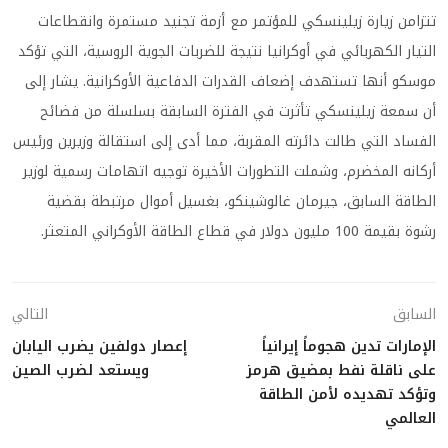
تتزامن زيارة زيلينسكي للمؤتمر مع أزمة تجنيد مستمرة وانقطاعات
التيار الكهربائي في أوكرانيا نتيجة للضربات الجوية الروسية، التي تؤكد
موسكو أنها تستهدف إضعاف القدرات الدفاعية الأوكرانية. يشار إلى
أن سمعة زيلينسكي تأثرت في الفترة السابقة بسلسلة من فضائح
الفساد التي طالت دائرته المقربة، مما أدى إلى استقالة وزيرين ورئيس
أركانه المخضرم، وشملت التطورات الأخيرة توجيه اتهامات رسمية لوزير
الطاقة السابق، جيرمان غالوشينكو، بغسيل أموال مرتبطة بقضية
رشوة بقيمة 100 مليون دولار في قطاع الطاقة الأوكراني المتعثر.
السابق
التالي
الإمارات تدين هجوماً إيرانياً
إعصار دولفين يضرب اليابان
على ناقلة نفط بمضيق هرمز
ويستعد لضرب الصين
وتؤكد تهديده لأمن الطاقة
العالمي