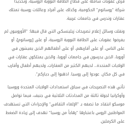
فرض عقوبات شاملة على قطاع الطاقة النووية الروسية، وتحديداً
شركة "روساتوم" الحكومية، وكذلك على أفراد وعائلات روسية تمتلك
عقارات وتدرس في جامعات غربية.
ونقلت وسائل إعلام تصريحات زيلينسكي التي قال فيها: "الأوروبيون لم
يفرضوا عقوبات على الطاقة النووية الروسية، أو على [روساتوم]، أو
على الناس، أو على أقاربهم، أو على أطفالهم الذين يعيشون في
أوروبا، الذين يدرسون في جامعات أوروبا، والذين يمتلكون عقارات في
الولايات المتحدة... لديهم الكثير من العقارات، ولديهم أطفال وأقارب
في كل مكان. عودوا إلى روسيا. اذهبوا إلى دياركم".
تأتي هذه التصريحات في سياق استعدادات الولايات المتحدة وروسيا
وأوكرانيا لجولة ثالثة من المحادثات الثلاثية في جنيف، فيما تواصل
موسكو انتقاد ما تصفه بـ "الإلغاء الثقافي" والإجراءات التي تستهدف
المواطنين الروس باعتبارها "رهاباً من روسيا" تهدف إلى زيادة الضغط
على الكرملين.