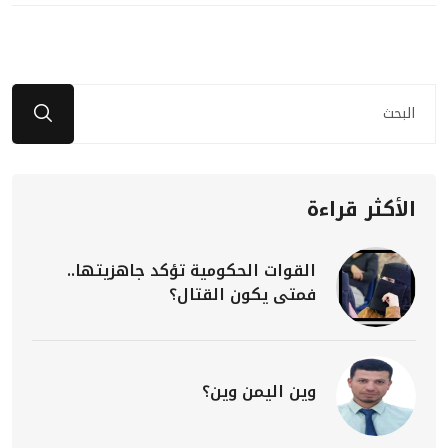
الأكثر قراءة
القوات الحكومية تؤكد جاهزيتها..
فمتى يكون القتال؟
وين اليمن وين؟