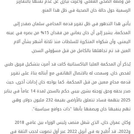
من وضعه الصحي الفعلي. وأعربت نيازي عن عدم ثقتها بالتقارير
الرسمية حول حالة خان الصحية في ظل هذا المنع.
يأتي هذا التدهور في ظل تقرير قدمه المحامي سلمان صفدر إلى
المحكمة، يشير إلى أن خان يعاني من فقدان 15% من بصره في عينه
اليمنى، وأن شكواه المتكررة للسلطات منذ ثلاثة أشهر بشأن آلام
العين قد تم تجاهلها بالكامل من قبل مسؤولي السجن.
يُذكر أن المحكمة العليا الباكستانية كانت قد أمرت بتشكيل فريق طبي
لفحص خان، وسمحت له بالاتصال الهاتفي مع أبنائه بناءً على تقرير
قدمه محامٍ معين من قبل المحكمة. كما يواجه خان إدانات أخرى، حيث
صدر بحقه وحق زوجته بشرى بيبي حكم بالسجن لمدة 14 عاماً في يناير
2025 بتهمة فساد تتعلق بالأراضي بقيمة 232 مليون دولار، وهي
تهم ينفيها خان ويصفها بأنها "ذات دوافع سياسية".
وكان عمران خان، الذي شغل منصب رئيس الوزراء بين عامي 2018
و2022، قد أُطيح به في أبريل 2022 عبر أول تصويت لحجب الثقة في