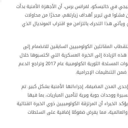
اتيجي في خاليسكو، لفرانس برس، أن الأجهزة الأمنية بدأت
ن فشلوا في تبرير أهداف زيارتهم، محذرًا من محاولات
 ويأتي هذا التحرك بالتزامن مع اقتراب المونديال الذي
تقطاب المقاتلين الكولومبيين السابقين للانضمام إلى
 هذه الزيادة إلى الخبرة العسكرية التي اكتسبوها خلال
الصراع الطويل في كولومبيا، خاصة بعد تسريح القوات المسلحة الثورية الكولومبية عام 2017 وتراجع الدعم
من التنظيمات الإجرامية.
إحدى المدن المضيفة، إجراءاتها الأمنية بشكل كبير. تم
يرة ووحدات جوية وبرية لتأمين المباريات، بما فيها
ك وكوريا الجنوبية في 18 يونيو. ويؤكد الخبراء أن المرتزقة الكولومبيين ذوي الخبرة القتالية
 والعالمية، مما يفرض ضغوطًا إضافية على السلطات