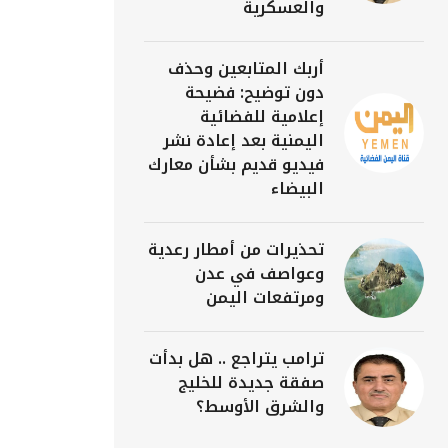
والعسكرية
أربك المتابعين وحذف
دون توضيح: فضيحة
إعلامية للفضائية
اليمنية بعد إعادة نشر
فيديو قديم بشأن معارك
البيضاء
تحذيرات من أمطار رعدية
وعواصف في عدن
ومرتفعات اليمن
ترامب يتراجع .. هل بدأت
صفقة جديدة للخليج
والشرق الأوسط؟