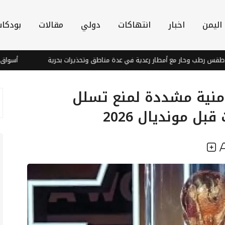
اليمن
اخبار
انتهاكات
دولي
مقالات
بودكا
طب وحار مع أمطار رعدية في عدة مناطق وتحذيرات بحرية
أسواق آسيا ت
منية مشددة لمنع تسلل
ل مونديال 2026