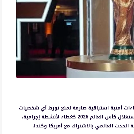
ءات أمنية استباقية صارمة لمنع تورط أي شخصيات
مرتبطة بعصابات المخدرات الكولومبية في استغلال كأس العالم 2026 كغطاء لأنشطة إجرامية،
 الحدث العالمي بالاشتراك مع أمريكا وكندا.