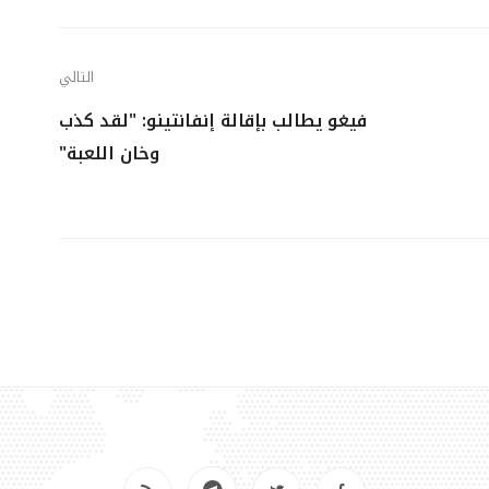
التالي
فيغو يطالب بإقالة إنفانتينو: "لقد كذب
وخان اللعبة"