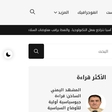
ست
انفوجرافيك
المزيد
تراجع بفعل التكنولوجيا.. والنفط يراقب مفاوضات السلام
انفجارات عنيف
الأكثر قراءة
المشهد اليمني
الساخن: قراءة
جيوسياسية أولية
للأوضاع السياسية