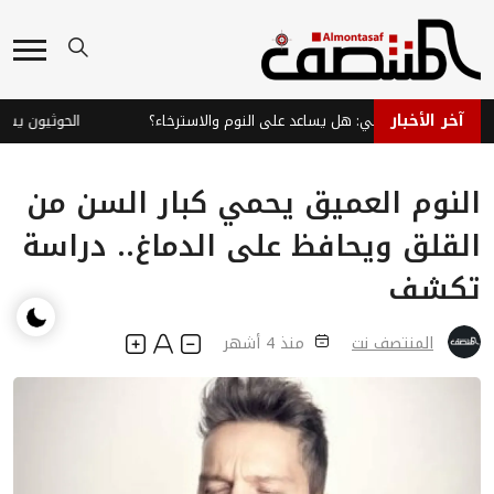
آخر الأخبار
ي النعناع الفلفلي: هل يساعد على النوم والاسترخاء؟
الحوثيون يشعلون
النوم العميق يحمي كبار السن من
القلق ويحافظ على الدماغ.. دراسة
تكشف
المنتصف نت
منذ 4 أشهر