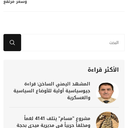
وسعر مرتفع
الأكثر قراءة
المشهد اليمني الساخن: قراءة
جيوسياسية أولية للأوضاع السياسية
والعسكرية
مشروع "مسام" يتلف 4141 لغماً
ومخلفاً حربياً في مديرية ميدي بحجة