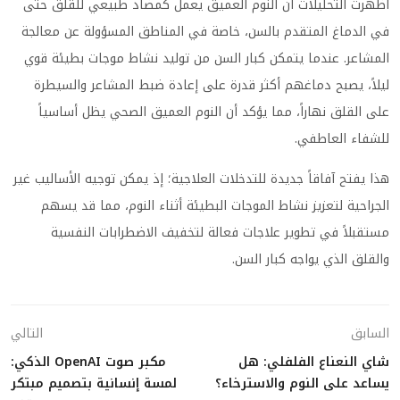
أظهرت التحليلات أن النوم العميق يعمل كمضاد طبيعي للقلق حتى
في الدماغ المتقدم بالسن، خاصة في المناطق المسؤولة عن معالجة
المشاعر. عندما يتمكن كبار السن من توليد نشاط موجات بطيئة قوي
ليلاً، يصبح دماغهم أكثر قدرة على إعادة ضبط المشاعر والسيطرة
على القلق نهاراً، مما يؤكد أن النوم العميق الصحي يظل أساسياً
للشفاء العاطفي.
هذا يفتح آفاقاً جديدة للتدخلات العلاجية؛ إذ يمكن توجيه الأساليب غير
الجراحية لتعزيز نشاط الموجات البطيئة أثناء النوم، مما قد يسهم
مستقبلاً في تطوير علاجات فعالة لتخفيف الاضطرابات النفسية
والقلق الذي يواجه كبار السن.
السابق
التالي
شاي النعناع الفلفلي: هل
مكبر صوت OpenAI الذكي:
يساعد على النوم والاسترخاء؟
لمسة إنسانية بتصميم مبتكر