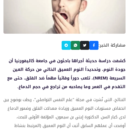
مشاركة الخبر:
كشفت دراسة حديثة أجراها باحثون في جامعة كاليفورنيا أن
جودة النوم، وتحديداً النوم العميق الخالي من حركة العين
السريعة (NREM)، تلعب دوراً وقائياً مهماً ضد القلق، حتى مع
التقدم في العمر وما يصاحبه من تراجع في حجم الدماغ.
النتائج، التي نُشرت في مجلة "علم النفس التواصلي"، ربطت بوضوح بين
انخفاض مستويات النوم العميق وزيادة معدلات القلق وضمور الدماغ
لدى كبار السن. الدكتورة إيتي بن سيمون، المؤلفة الأولى للبحث،
أوضحت أن عملهم السابق أثبت أن النوم العميق (المرتبط بنشاط