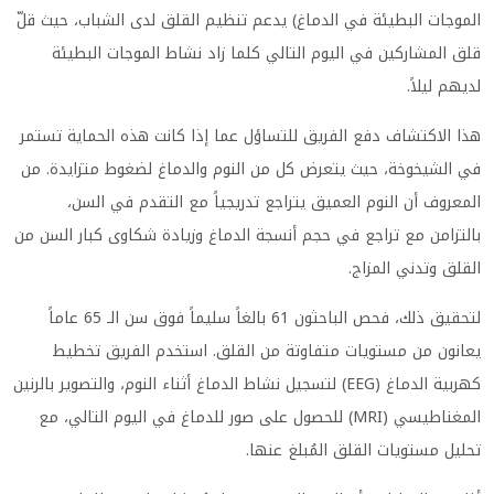
الموجات البطيئة في الدماغ) يدعم تنظيم القلق لدى الشباب، حيث قلّ
قلق المشاركين في اليوم التالي كلما زاد نشاط الموجات البطيئة
لديهم ليلاً.
هذا الاكتشاف دفع الفريق للتساؤل عما إذا كانت هذه الحماية تستمر
في الشيخوخة، حيث يتعرض كل من النوم والدماغ لضغوط متزايدة. من
المعروف أن النوم العميق يتراجع تدريجياً مع التقدم في السن،
بالتزامن مع تراجع في حجم أنسجة الدماغ وزيادة شكاوى كبار السن من
القلق وتدني المزاج.
لتحقيق ذلك، فحص الباحثون 61 بالغاً سليماً فوق سن الـ 65 عاماً
يعانون من مستويات متفاوتة من القلق. استخدم الفريق تخطيط
كهربية الدماغ (EEG) لتسجيل نشاط الدماغ أثناء النوم، والتصوير بالرنين
المغناطيسي (MRI) للحصول على صور للدماغ في اليوم التالي، مع
تحليل مستويات القلق المُبلغ عنها.