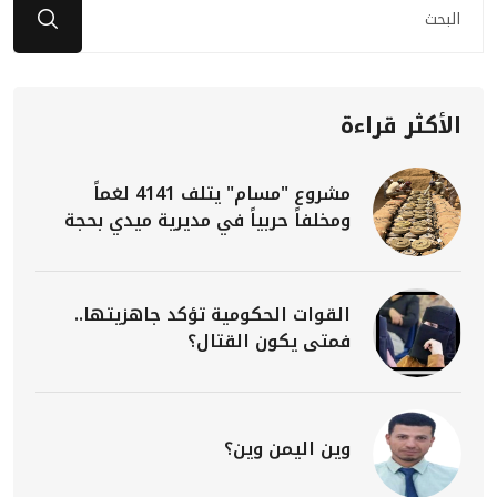
الأكثر قراءة
مشروع "مسام" يتلف 4141 لغماً
ومخلفاً حربياً في مديرية ميدي بحجة
القوات الحكومية تؤكد جاهزيتها..
فمتى يكون القتال؟
وين اليمن وين؟