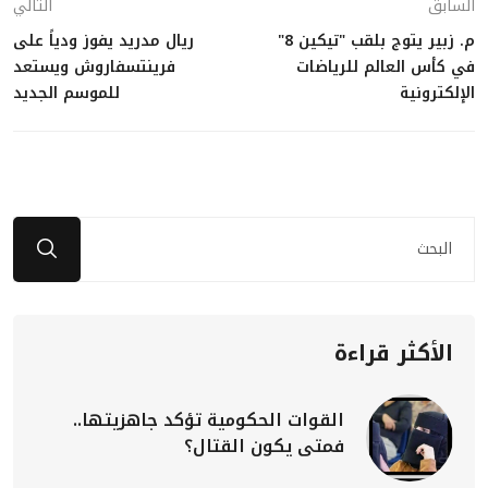
السابق
التالي
م. زبير يتوج بلقب "تيكين 8"
ريال مدريد يفوز ودياً على
في كأس العالم للرياضات
فرينتسفاروش ويستعد
الإلكترونية
للموسم الجديد
الأكثر قراءة
القوات الحكومية تؤكد جاهزيتها..
فمتى يكون القتال؟