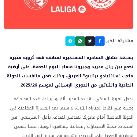
مشاركة الخبر:
يستعد عشاق الساحرة المستديرة لمتابعة قمة كروية مثيرة
تجمع بين ريال مدريد وجيرونا مساء اليوم الجمعة، على أرضية
ملعب "سانتياجو برنابيو" العريق، وذلك ضمن منافسات الجولة
الحادية والثلاثين من الدوري الإسباني لموسم 2025/26.
يدخل الفريق الملكي، بقيادة المدرب ألفارو أربيلوا، هذه المواجهة
وعينه على نقاط المباراة الثلاث، لا سيما بعد الخسارة المفاجئة في
الجولة الماضية أمام مايوركا بهدفين لهدف. يأمل "الميرينغي" في
استعادة نغمة الانتصارات ومصالحة جماهيره الوفية، بينما يسعى
لمواصلة الضغط على المتصدر برشلونة في سباق لقب الليجا.