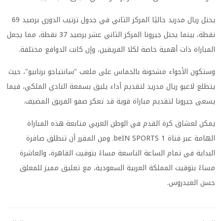
يحتل ريال مدريد حاليًا المركز الثاني في جدول ترتيب الدوري برصيد 69
نقطة، بينما يحتل جيرونا المركز الثاني عشر برصيد 37 نقطة، مما يجعل
المباراة ذات أهمية خاصة لكلا الفريقين، وإن كانت الدوافع مختلفة.
وستكون الأجواء مشحونة بالحماس على ملعب "سانتياجو برنابيو"، حيث
يتطلع لاعبو ريال مدريد لتقديم أداء يليق بسمعة النادي الملكي، فيما
يسعى جيرونا لتقديم مباراة قوية قد تعكر صفو الفريق المضيف.
يمكن لعشاق كرة القدم في الوطن العربي متابعة هذه المباراة
الهامة عبر قناة beIN SPORTS 1. ومن المقرر أن تنطلق صافرة
البداية في تمام الساعة التاسعة مساءً بتوقيت القاهرة، والعاشرة
مساءً بتوقيت المملكة العربية السعودية، مع تعليق مميز للمعلق
حسن العيدروس.