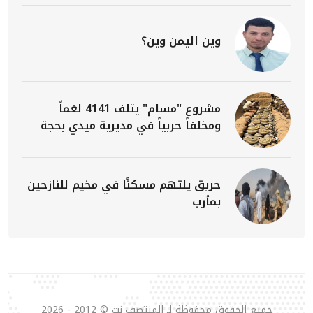
وين اليمن وين؟
مشروع "مسام" يتلف 4141 لغماً
ومخلفاً حربياً في مديرية ميدي بحجة
حريق يلتهم مسكنًا في مخيم للنازحين
بمأرب
جميع الحقوق محفوظة لـ المنتصف نت © 2012 - 2026