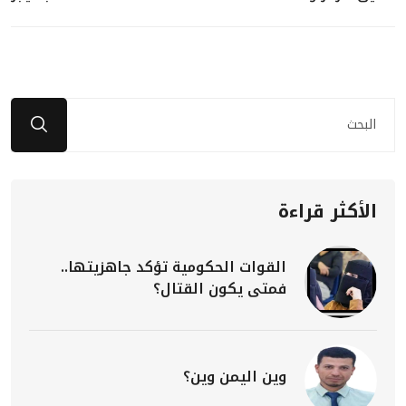
الأكثر قراءة
القوات الحكومية تؤكد جاهزيتها..
فمتى يكون القتال؟
وين اليمن وين؟