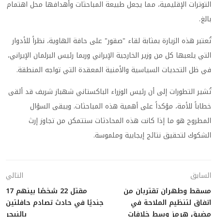
التوترات الإقليمية، مما يجعل طبيعة المباحثات وأهدافها محل اهتمام
بالغ.
تُعتبر هذه الزيارة بمثابة لقاء "صقور" على حافة الهاوية، نظراً للأدوار
التي يلعبها كل من وزير الخارجية الإيراني وربما رئيس البرلمان الإيراني،
في ظل التحديات السياسية والأمنية المعقدة التي تواجه المنطقة.
تُشير التطورات إلى أن رئيس الوزراء الباكستاني شهباز شريف قد ألقى
خطاباً للأمة، مؤكداً على أهمية هذه المباحثات. ويبقى السؤال
المطروح هو ما إذا كانت هذه المحادثات ستتمكن من تجاوز إرث
الشكوك لتحقيق نتائج إيجابية وملموسة.
السابق
التالي
مسقط وطهران تقتربان من
مقتل 22 شخصًا بينهم 17
اتفاق لتنظيم الملاحة في
جنديًا في حادث تصادم حافلتين
مضيق هرمز وسط خلافات
بالنيجر