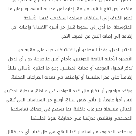
ملكية أرض تقع بالقرب من مقر إدارة أمن مديرية العشة. وسرعان ما
تطور الخلاف إلى اشتباكات مسلحة استخدمت فيها الأسلحة
المتوسطة، ما أدى إلى سقوط قتيل من أسرة “الغنياء” وإصابة آخر،
إضافة إلى إصابة اثنين من الطرف الآخر.
المثير للجدل، وفقاً للمصادر، أن الاشتباكات جرت على مقربة من
الأجهزة الأمنية التابعة للحوثيين، وأمام أعين عناصرها، دون أي تدخل
يُذكر لاحتواء الموقف أو حماية المدنيين، وهو ما اعتبره الأهالي دليلاً
إضافياً على عجز المليشيا أو تواطئها في تغذية الصراعات المحلية.
ويؤكد مراقبون أن تكرار مثل هذه الحوادث في مناطق سيطرة الحوثيين
ليس أمراً عارضاً، بل يأتي ضمن سياق أوسع من السياسات التي تُبقي
القبائل منشغلة بصراعات داخلية، بما يسهم في إضعاف تماسكها
المجتمعي وتقليص قدرتها على معارضة نفوذ المليشيا.
وتتصاعد المخاوف من استمرار هذا النهج، في ظل غياب أي دور فعّال