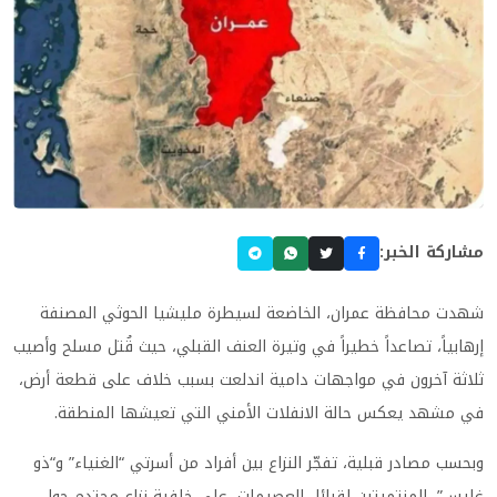
مشاركة الخبر:
شهدت محافظة عمران، الخاضعة لسيطرة مليشيا الحوثي المصنفة
إرهابياً، تصاعداً خطيراً في وتيرة العنف القبلي، حيث قُتل مسلح وأصيب
ثلاثة آخرون في مواجهات دامية اندلعت بسبب خلاف على قطعة أرض،
في مشهد يعكس حالة الانفلات الأمني التي تعيشها المنطقة.
وبحسب مصادر قبلية، تفجّر النزاع بين أفراد من أسرتي “الغنياء” و“ذو
غليس”، المنتميتين لقبائل العصيمات، على خلفية نزاع محتدم حول