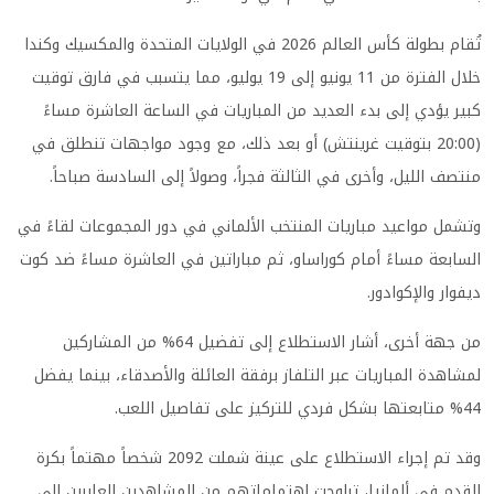
تُقام بطولة كأس العالم 2026 في الولايات المتحدة والمكسيك وكندا
خلال الفترة من 11 يونيو إلى 19 يوليو، مما يتسبب في فارق توقيت
كبير يؤدي إلى بدء العديد من المباريات في الساعة العاشرة مساءً
(20:00 بتوقيت غرينتش) أو بعد ذلك، مع وجود مواجهات تنطلق في
منتصف الليل، وأخرى في الثالثة فجراً، وصولاً إلى السادسة صباحاً.
وتشمل مواعيد مباريات المنتخب الألماني في دور المجموعات لقاءً في
السابعة مساءً أمام كوراساو، ثم مباراتين في العاشرة مساءً ضد كوت
ديفوار والإكوادور.
من جهة أخرى، أشار الاستطلاع إلى تفضيل 64% من المشاركين
لمشاهدة المباريات عبر التلفاز برفقة العائلة والأصدقاء، بينما يفضل
44% متابعتها بشكل فردي للتركيز على تفاصيل اللعب.
وقد تم إجراء الاستطلاع على عينة شملت 2092 شخصاً مهتماً بكرة
القدم في ألمانيا، تراوحت اهتماماتهم من المشاهدين العابرين إلى