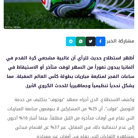
مشاركة الخبر:
أظهر استطلاع حديث للرأي أن غالبية مشجعي كرة القدم في
ألمانيا يبدون نفوراً من السهر لوقت متأخر أو الاستيقاظ في
ساعات الفجر لمتابعة مباريات بطولة كأس العالم المقبلة، مما
يشكل تحدياً تنظيمياً وجماهيرياً للحدث الكروي الأبرز.
وكشف الاستطلاع، الذي أجراه معهد "يوجوف" بتكليف من خدمة
التوصيل "فولت"، أن 25% من المشاركين لا يتوقعون متابعة المباريات
التي تقام في أوقات متأخرة من الليل مطلقاً، بينما أشار 16% آخرون
إلى عدم احتمالية ذلك. في المقابل، عبر 37% عن اهتمام مبدئي
بمشاهدة اللقاءات التي تقام في أوقات غير معتادة.