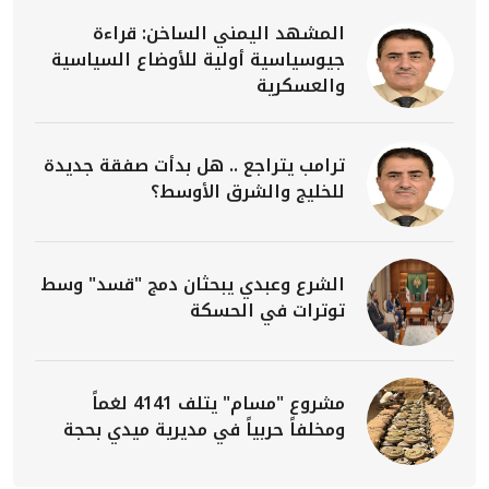
المشهد اليمني الساخن: قراءة
جيوسياسية أولية للأوضاع السياسية
والعسكرية
ترامب يتراجع .. هل بدأت صفقة جديدة
للخليج والشرق الأوسط؟
الشرع وعبدي يبحثان دمج "قسد" وسط
توترات في الحسكة
مشروع "مسام" يتلف 4141 لغماً
ومخلفاً حربياً في مديرية ميدي بحجة