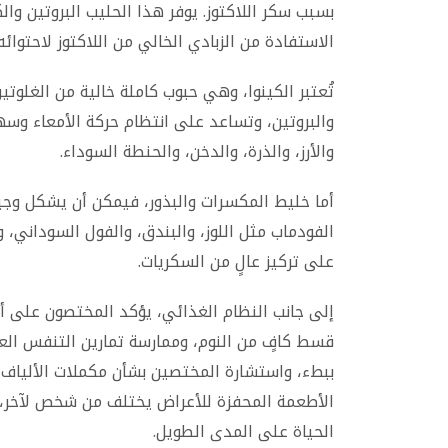
بسبب سكر اللاكتوز. يوفر هذا الحليب البروتين وال
الاستفادة من الزبادي الخالي من اللاكتوز لاحتوائه 
تُعتبر الكينوا، وهي حبوب كاملة خالية من الغلوتين
والبروتين، وتساعد على انتظام حركة الأمعاء وسه
والأرز، والذرة، والدخن، والحنطة السوداء.
أما خليط المكسرات والبذور، فيمكن أن يشكل وجب
الفودماب مثل اللوز، والبندق، والفول السوداني، 
على تركيز عالٍ من السكريات.
إلى جانب النظام الغذائي، يؤكد المختصون على 
قسط كافٍ من النوم، وممارسة تمارين التنفس الع
ببطء، واستشارة المختصين بشأن مكملات الألياف،
الأطعمة المحفزة للأعراض يختلف من شخص لآخر، م
الحياة على المدى الطويل.