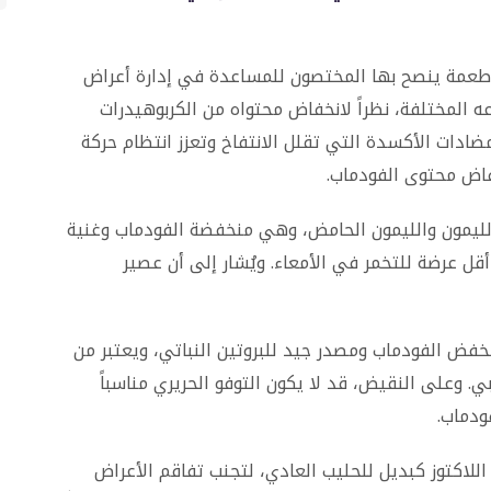
أطعمة ينصح بها المختصون للمساعدة في إدارة أعراض
ه المختلفة، نظراً لانخفاض محتواه من الكربوهيدرات
 ومضادات الأكسدة التي تقلل الانتفاخ وتعزز انتظام حركة
فاض محتوى الفودماب.
الليمون والليمون الحامض، وهي منخفضة الفودماب وغنية
قل عرضة للتخمر في الأمعاء. ويُشار إلى أن عصير
 منخفض الفودماب ومصدر جيد للبروتين النباتي، ويعتبر من
ي. وعلى النقيض، قد لا يكون التوفو الحريري مناسباً
ودماب.
 اللاكتوز كبديل للحليب العادي، لتجنب تفاقم الأعراض