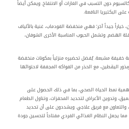
كالسيوم دون التسبب في الغازات أو الانتفاخ. ويمكن أيضاً
على البكتيريا النافعة.
، خياراً جيداً آخر؛ فهي منخفضة الفودماب، غنية بالألياف
لة الهضم. وتشمل الحبوب المناسبة الأخرى الشوفان،
ة خفيفة مشبعة. يُفضل تحضيره منزلياً بمكونات منخفضة
وبذور اليقطين، مع الحذر من الفواكه المجففة لاحتوائها
أهمية نمط الحياة الصحي، بما في ذلك الحصول على
ميق، وتدوين الأعراض لتحديد المحفزات، وتناول الطعام
 والتعاون مع فريق علاجي. ويشددون على أن تحديد
ما يجعل النظام الغذائي الفردي مفتاحاً لتحسين جودة