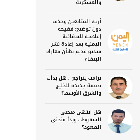
والعسكرية
أربك المتابعين وحذف
دون توضيح: فضيحة
إعلامية للفضائية
اليمنية بعد إعادة نشر
فيديو قديم بشأن معارك
البيضاء
ترامب يتراجع .. هل بدأت
صفقة جديدة للخليج
والشرق الأوسط؟
هل انتهى منحنى
السقوط... وبدأ منحنى
الصعود؟