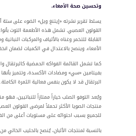
وتحسين صحة الأمعاء.
يسلط تقرير نشرته «إيتنغ ويل» الضوء على ستة 
القولون العصبي. تشمل هذه الأطعمة التوت بأنواع
القابلة للتخمر وغناه بالألياف والمركبات النباتية
الأمعاء. وينصح بالاعتدال في الكميات لضمان انخ
كما تشمل القائمة الفواكه الحمضية كالبرتقال و
بفيتامين «سي» ومضادات الأكسدة، وتتميز بأنها أ
البرتقال قد لا يكون بنفس فعالية الثمرة الكاملة.
ويُعد التوفو الصلب خياراً ممتازاً للنباتيين، فهو
منتجات الصويا الأكثر تحملاً لمرضى القولون العصب
للجميع بسبب احتوائه على مستويات أعلى من الف
بالنسبة لمنتجات الألبان، يُنصح بالحليب الخالي من