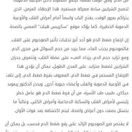
من الدم. وفي الوقت نفسه، ترتفع الضغوط داخل الأوعية الدموية،
لتصبح الشرايين ساحة معركة مستمرة. هذا الإجهاد المزمن، الذي
يتراكم بمرور الوقت، يفتح الباب واسعاً أمام أمراض القلب والأوعية
الدموية الخطيرة، كما يؤكد موقع "سكريبس هيلث" المعني بالصحة.
إن ارتفاع ضغط الدم هو أحد أبرز تجليات تأثير الصوديوم على القلب.
فالصوديوم يجذب الماء، مما يزيد من حجم السوائل في مجرى الدم.
ومع تزايد حجم الدم، يزداد العبء على عضلة القلب، وتتعرض جدران
الشرايين لضغط متزايد. على المدى الطويل، يمكن أن يؤدي هذا
الارتفاع المستمر في ضغط الدم، المعروف بفرط ضغط الدم، إلى تلف
في الأوعية الدموية والقلب وأعضاء حيوية أخرى. ويحذر الدكتور ريموند
ديكاي، طبيب طب الأسرة، من أن فرط ضغط الدم هو عامل خطر
رئيسي لأمراض القلب والسكتة الدماغية وأمراض الكلى، وغالباً ما
يتسلل بصمت دون أعراض واضحة، ليتم اكتشافه بعد فوات الأوان.
لا يقتصر ضرر الصوديوم الزائد على رفع ضغط الدم فحسب، بل يمكن أن