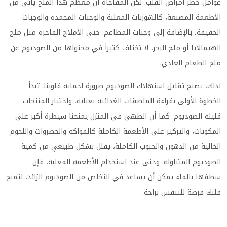
عوامل خطر أمراض القلب. لكن المفاجأة أن معظم هذا الملح يأتي من
الأطعمة المصنعة، كالشوربات المعلبة والوجبات المجمدة والوجبات
الخفيفة، بالإضافة إلى وجبات المطاعم. حتى الأملاح الفاخرة مثل ملح
الهيمالايا أو ملح البحر، لا تختلف كثيراً في محتواها من الصوديوم عن
ملح الطعام العادي.
لذلك، يصبح تقليل استهلاك الصوديوم ضرورة لحماية قلوبنا. تبدأ
الخطوة الأولى بقراءة الملصقات الغذائية بعناية، واختيار المنتجات
قليلة الصوديوم. كما أن الطهي في المنزل يمنحنا سيطرة أكبر على
المكونات، والتركيز على الأطعمة الكاملة كالفواكه والخضروات واللحوم
الخالية من الدهون والحبوب الكاملة، يقلل بشكل طبيعي من كمية
الصوديوم المتناولة. وحتى عند استخدام الأطعمة المعلبة، فإن
شطفها بالماء يمكن أن يساعد في التخلص من الصوديوم الزائد، لتمنح
قلبك فرصة للتنفس براحة.