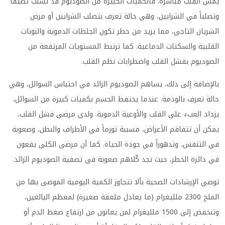
يمس القلب مباشرة. فالكميات الكبيرة من الصوديوم قد تسبب تضيقاً
وتصلباً في الشرايين، وهي حالة تعرف بتصلب الشرايين أو مرض
الشريان التاجي، مما يزيد من خطر تكون الجلطات الدموية والنوبات
القلبية والسكتات الدماغية. كما ترتبط المستويات المرتفعة من
الصوديوم بفشل القلب واضطرابات نظم القلب.
بالإضافة إلى ذلك، يساهم الصوديوم الزائد في احتباس السوائل، وهي
حالة تعرف بالوذمة. عندما يحتفظ الجسم بكميات كبيرة من السوائل،
يزداد العبء على القلب والأوعية الدموية. ولدى مرضى فشل القلب،
يمكن أن تتفاقم الأعراض، مسببة تورماً في الأطراف والبطن، وصعوبة
في التنفس، وتدهوراً في جودة الحياة. كما أن مرضى الكلى يقعون
في دائرة الخطر، حيث تجد كُلاهم صعوبة في تصفية الصوديوم الزائد.
توصي الإرشادات الصحية بألا تتجاوز الكمية اليومية الموصى بها من
الملح 2300 ملليغرام (ما يعادل ملعقة صغيرة) لمعظم البالغين،
وتنخفض إلى 1500 ملليغرام لمن يعانون من ارتفاع ضغط الدم أو