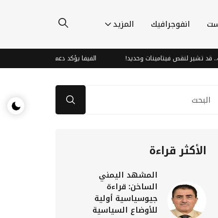
ست
انفوجرافيك
المزيد
د تشير لنقص فيتامينات وحديد!
الفيفا يؤكد دعمه الكامل لإنفانتينو بعد
الأكثر قراءة
المشهد اليمني
الساخن: قراءة
جيوسياسية أولية
للأوضاع السياسية