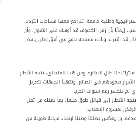
تراتيجية وطنية جامعة، تتراجع معها مساحات التردد،
ب، إيمانًا بأن زمن الكهوف قد أوشك على الأفول، وأن
طال قد اقترب، وباتت ملامحه تلوح في أفق وطن يرفض
تراتيجيًا طال انتظاره. ومن هذا المنطلق، تتجه الأنظار
 الأحرار صمودهم في الضالع، وتتهيأ الجبهات لتعزيز
لذي لم ينكسر رغم سنوات الحرب.
ه الأنظار إلى قبائل طوق صنعاء بما تمثله من ثقل
فض لمشروع الانقلاب.
دفة، بل يعكس تطلعًا وطنيًا لإنهاء مرحلة طويلة من