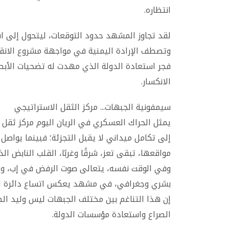
انتظاره.
لقد تجاوز المشهد حدود التوقعات، ليتحول إلى اس
وتصطف الإرادة اليمنية في مواجهة مشروع الانقلا
فجر استعادة الدولة الذي مهدت له تضحيات الأب
الانكسار.
سيمفونية الجبهات... مركز الثقل الاستراتيجي
يمثل الحراك العسكري في الريان اليوم مركز ثقل اس
إلى تكامل ميداني لا يقبل التجزئة؛ فبينما يواصل
مواقعها، تبقى تعز، شرقًا وغربًا، القلب النابض ا
وفي الوقت نفسه، يتعالى صوت الرفض في إب، وتتج
بشري وجغرافي، في مشهد يعكس اتساع دائرة الر
إن هذا التناغم بين مختلف الجبهات ليس وليد الص
الصراع واستعادة مؤسسات الدولة.