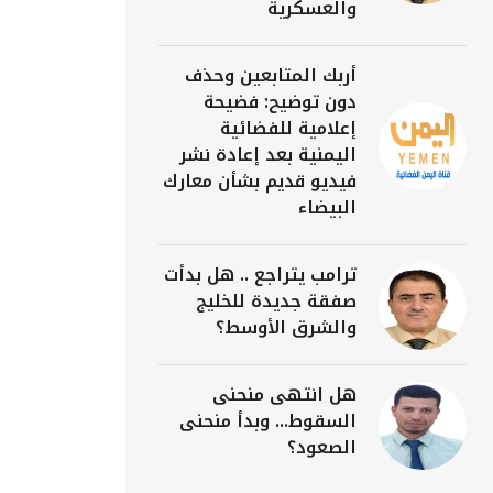
والعسكرية
أربك المتابعين وحذف
دون توضيح: فضيحة
إعلامية للفضائية
اليمنية بعد إعادة نشر
فيديو قديم بشأن معارك
البيضاء
ترامب يتراجع .. هل بدأت
صفقة جديدة للخليج
والشرق الأوسط؟
هل انتهى منحنى
السقوط... وبدأ منحنى
الصعود؟